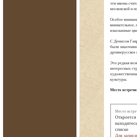
эти иконы счи
московской и н
Особое внимани
внимательное, 
изысканные цве
С Денисом Гавр
были заказчики
древнерусское 
Это редкая воз
интересных стр
художественный
культуры.
Место встречи
Место встре
Откроется 
находитесь
списке
Для запис