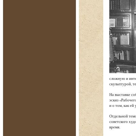
сложную и инт
скульптурой, т
На выставке со
эскиз «Рабочег
и о том, как е
Отдельной темо
советского худ
время.