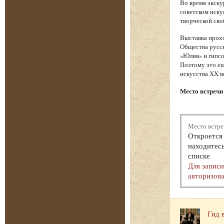
Во время экску
советском иску
творческой сво
Выставка прохо
Общества русск
«Юлия» и гипсо
Поэтому это ещ
искусства XX в
Место встречи 
Место встре
Откроется 
находитесь
списке
Для запис
авторизова
Гид 