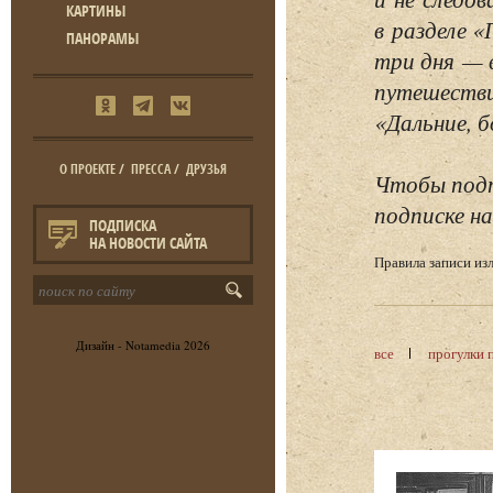
КАРТИНЫ
в разделе 
ПАНОРАМЫ
три дня — 
путешестви
«Дальние, б
О ПРОЕКТЕ
/
ПРЕССА
/
ДРУЗЬЯ
Чтобы подп
подписке на
ПОДПИСКА
НА НОВОСТИ САЙТА
Правила записи и
Дизайн -
Notamedia
2026
все
прогулки 