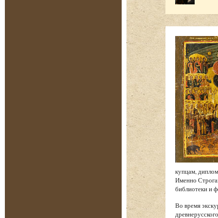
купцам, диплом
Именно Строган
библиотеки и 
Во время экску
древнерусского