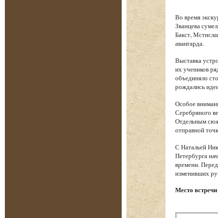
Во время экску
Званцева сумел
Бакст, Мстисла
авангарда.
Выставка устро
их учеников ря
объединяло сто
рождались идеи
Особое вниман
Серебряного ве
Отдельным сюже
отправной точк
С Натальей Ник
Петербурга нач
времени. Перед
изменивших ру
Место встречи 