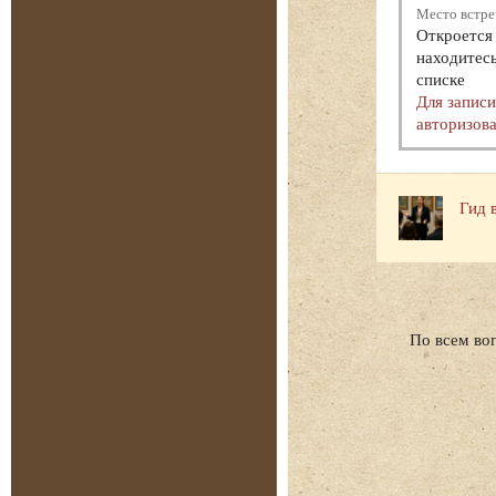
Место встре
Откроется 
находитесь
списке
Для запис
авторизова
Гид 
По всем во