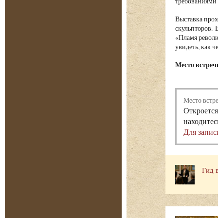
требованиями 
Выставка прох
скульпторов. 
«Пламя револю
увидеть, как ч
Место встречи
Место встр
Откроется
находитес
Для запис
Гид 