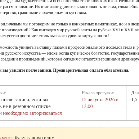
ие уделим художественным особенностям строгановских икон. Небольшие 
е рассматривание. Их отличают удивительная тонкость письма, сложнейша
астерство, сравнимое с ювелирным искусством.
риличевым мы поговорим не только о конкретных памятниках, но и о людя
х произведений? Как выглядел мир русской элиты на рубеже XVI и XVII в
 искусство достигает столь высокого уровня виртуозности?
зможность увидеть выставку глазами профессионального исследователя и р
ии русского искусства — эпохе, когда купеческое богатство, государстве
 создании произведений, которые сегодня считаются вершинами древнерус
и вы увидите после записи. Предварительная оплата обязательна.
ечи:
Начало прогулки:
Дли
 после записи, если вы
15 августа 2026 в
1,5
ь не в резервном списке
13:00
и необходимо авторизоваться
в музее
будет вашим гидом