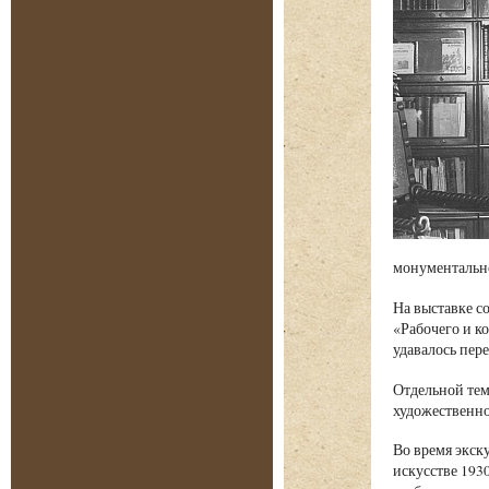
монументально
На выставке с
«Рабочего и к
удавалось пер
Отдельной тем
художественно
Во время экску
искусстве 193