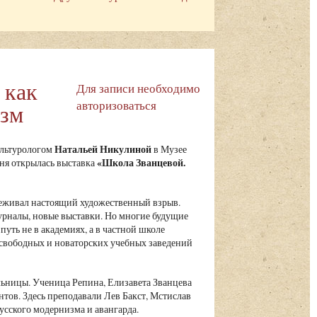
 как
Для записи необходимо
авторизоваться
изм
Натальей Никулиной
ультурологом
в Музее
«Школа Званцевой.
юня открылась выставка
реживал настоящий художественный взрыв.
урналы, новые выставки. Но многие будущие
путь не в академиях, а в частной школе
свободных и новаторских учебных заведений
льницы. Ученица Репина, Елизавета Званцева
тов. Здесь преподавали Лев Бакст, Мстислав
сского модернизма и авангарда.