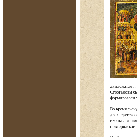
дипломатам и 
Строгановы бы
формировали х
Во время экск
древнерусског
иконы считают
новгородской 