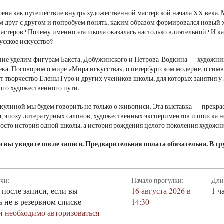
оена как путешествие внутрь художественной мастерской начала XX века.
м друг с другом и попробуем понять, каким образом формировался новый 
мастеров? Почему именно эта школа оказалась настолько влиятельной? И 
сское искусство?
ие уделим фигурам Бакста, Добужинского и Петрова-Водкина — художни
ека. Поговорим о мире «Мира искусства», о петербургском модерне, о сим
т творчество Елены Гуро и других учеников школы, для которых занятия у
ого художественного пути.
кулиной мы будем говорить не только о живописи. Эта выставка — прекр
а, эпоху литературных салонов, художественных экспериментов и поиска н
росто история одной школы, а история рождения целого поколения художн
 вы увидите после записи. Предварительная оплата обязательна. В гру
ечи:
Начало прогулки:
Дли
 после записи, если вы
16 августа 2026 в
1 ч
ь не в резервном списке
14:30
и необходимо авторизоваться