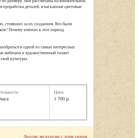
по размеру, они рассчитаны на внимательное,
я проработка деталей, изысканные цветовые
х, стоявших за их созданием. Кто были
еков? Почему именно в этот период
азобраться в одной из самых интересных
нные амбиции и художественный талант
ской культуры.
тельность:
Цена:
 часа
1 700 р.
Другие экскурсии с этим гидом