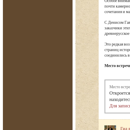
Особое вниман
почти камерно
сочетания и м
С Денисом Гав
заказчики эти
древнерусское
Это редкая во
страниц истор
соединились в
Место встреч
Место встр
Откроется
находитес
Для запис
Гид 