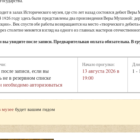
государства.
одит в залах Исторического музея, где сто лет назад состоялся дебют Вер
В 1926 году здесь были представлены два произведения Веры Мухиной: де
ции». Век спустя обе работы возвращаются на место «творческого дебюта
ерез столетие меняется взгляд на одного из главных мастеров отечественно
 вы увидите после записи. Предварительная оплата обязательна. В гру
ечи:
Начало прогулки:
Дли
 после записи, если вы
13 августа 2026 в
1 - 
ь не в резервном списке
19:00
и необходимо авторизоваться
в музее
будет вашим гидом