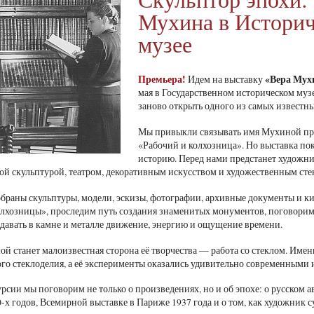
Мухина в Истори
музее
Премьера!
«Вера Мухи
Идем на выставку
мая в Государственном историческом муз
заново открыть одного из самых известны
Мы привыкли связывать имя Мухиной пре
«Рабочий и колхозница». Но выставка по
историю. Перед нами предстанет художни
й скульптурой, театром, декоративным искусством и художественным сте
обраны скульптуры, модели, эскизы, фотографии, архивные документы и 
олхозницы», проследим путь создания знаменитых монументов, поговорим 
едавать в камне и металле движение, энергию и ощущение времени.
ой станет малоизвестная сторона её творчества — работа со стеклом. Имен
го стеклоделия, а её эксперименты оказались удивительно современными 
рсии мы поговорим не только о произведениях, но и об эпохе: о русском а
0-х годов, Всемирной выставке в Париже 1937 года и о том, как художник