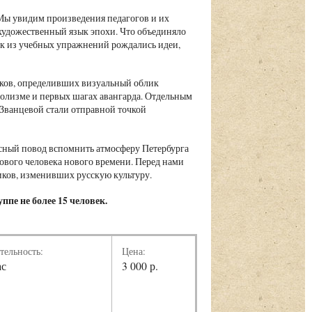
 Мы увидим произведения педагогов и их
художественный язык эпохи. Что объединяло
как из учебных упражнений рождались идеи,
ков, определивших визуальный облик
волизме и первых шагах авангарда. Отдельным
 Званцевой стали отправной точкой
асный повод вспомнить атмосферу Петербурга
ового человека нового времени. Перед нами
иков, изменивших русскую культуру.
ппе не более 15 человек.
тельность:
Цена:
ас
3 000 р.