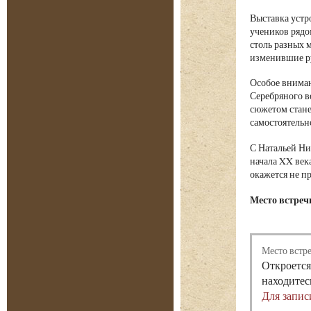
Выставка устр
учеников рядо
столь разных 
изменившие ру
Особое вниман
Серебряного в
сюжетом стане
самостоятельн
С Натальей Ни
начала XX век
окажется не п
Место встречи
Место встр
Откроется
находитес
Для запис