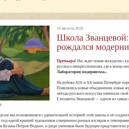
16 августа 2026
Школа Званцевой:
рождался модерн
Премьера!
Нас ждет новая экскурсия с к
русского импрессионизма, где в конце и
Лаборатория модернизма»
.
На рубеже XIX и XX веков Петербург пе
Появлялись новые объединения, новые ж
звёзды русского искусства начинали свой 
Елизаветы Званцевой — одном из самых 
и.
урсии мы познакомимся с удивительной историей этой школы и её создате
ь под одной крышей художников совершенно разных взглядов и темперамен
 Кузьма Петров-Водкин, а среди учеников были будущие представители ру