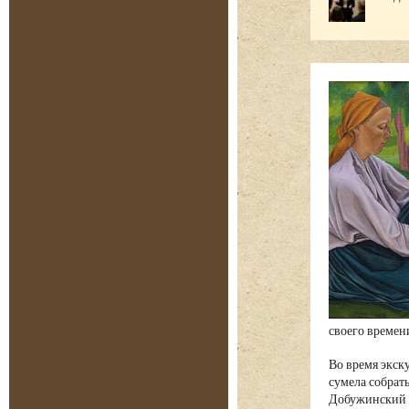
своего времен
Во время экск
сумела собрат
Добужинский и