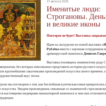
15 августа 2026
Именитые люди:
Строгановы. Деньг
и великие иконы
Повторов не будет! Выставка закрывае
«И
Идем на экскурсию по новой выставке
Рублёва
вместе с научным сотрудником м
Денисом Гавр
древнерусской живописи
Выставка посвящена знаменитому роду 
меценатам, без которых невозможно представить историю русского искусс
ли крупнейшими заказчиками произведений искусства своего времени, со
удожественный вкус эпохи.
урсии мы поговорим о том, как богатейшая купеческая семья превратилась
о искусства. Увидим произведения, связанные со знаменитой строгановск
ся настоящими шедеврами миниатюрной живописи и чем они отличаются 
традиции.