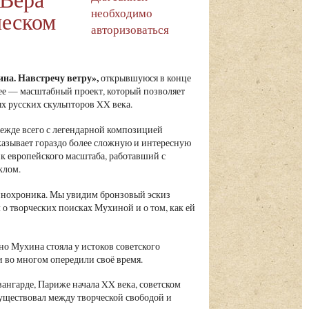
необходимо
ческом
авторизоваться
на. Навстречу ветру»,
открывшуюся в конце
ее — масштабный проект, который позволяет
х русских скульпторов XX века.
жде всего с легендарной композицией
казывает гораздо более сложную и интересную
к европейского масштаба, работавший с
клом.
кинохроника. Мы увидим бронзовый эскиз
о творческих поисках Мухиной и о том, как ей
но Мухина стояла у истоков советского
и во многом опередили своё время.
вангарде, Париже начала XX века, советском
 существовал между творческой свободой и