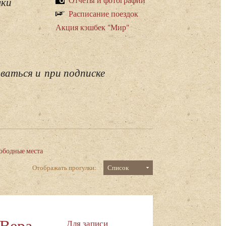
лки
Расписание поездок
Акция кэшбек "Мир"
ваться и при подписке
ободные места
Отображать прогулки:
Список
 Вера
Для записи