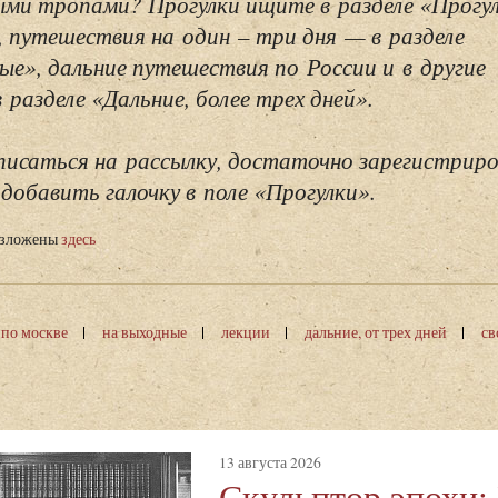
ми тропами? Прогулки ищите в разделе «Прогу
, путешествия на один – три дня — в разделе
ые», дальние путешествия по России и в другие
разделе «Дальние, более трех дней».
исаться на рассылку, достаточно зарегистриро
добавить галочку в поле «Прогулки».
изложены
здесь
 по москве
на выходные
лекции
дальние, от трех дней
св
13 августа 2026
Скульптор эпохи: