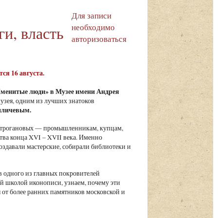
Для записи
необходимо
и, власть
авторизоваться
тся 16 августа.
менитые люди» в Музее имени Андрея
узея, одним из лучших знатоков
иличевым.
Строгановых — промышленникам, купцам,
тва конца XVI – XVII века. Именно
здавали мастерские, собирали библиотеки и
 в одного из главных покровителей
ой школой иконописи, узнаем, почему эти
от более ранних памятников московской и