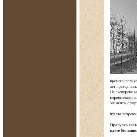
времени получа
лет претерпева
На экскурсии м
первоначальных
элементы офор
Место встречи
Прогулка состо
идете без запи