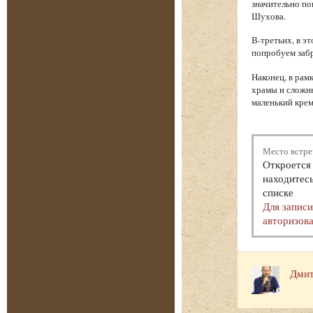
значительно по
Шухова.
В-третьих, в э
попробуем забр
Наконец, в рам
храмы и сложн
маленький крем
Место встре
Откроется 
находитесь
списке
Для запис
авторизова
Дмит