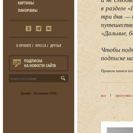
КАРТИНЫ
в разделе 
ПАНОРАМЫ
три дня — 
путешестви
«Дальние, б
О ПРОЕКТЕ
/
ПРЕССА
/
ДРУЗЬЯ
Чтобы подп
подписке на
ПОДПИСКА
НА НОВОСТИ САЙТА
Правила записи и
Дизайн -
Notamedia
2026
все
прогулки 