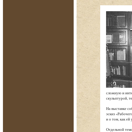
сложную и инт
скульптурой, т
На выставке со
эскиз «Рабочег
и о том, как е
Отдельной темо