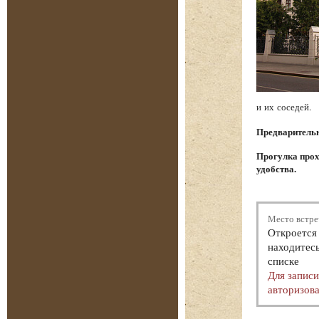
и их соседей.
Предварительна
Прогулка прох
удобства.
Место встре
Откроется 
находитесь
списке
Для запис
авторизова