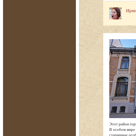
Ирин
Этот район гор
В особом мире 
старинные особ