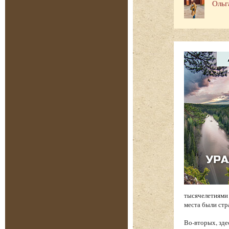
Ольг
тысячелетиями 
места были стр
Во-вторых, зде