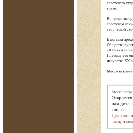
советского худ
время.
Во время экску
советском иску
творческой сво
Выставка прохо
Общества русск
«Юлия» и гипсо
Поэтому это ещ
искусства XX в
Место встречи 
Место встре
Откроется 
находитесь
списке
Для запис
авторизова