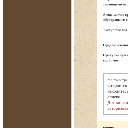
страницами на
А еще можно пр
обустраивали с
Экскурсию мы н
Предварительна
Прогулка прох
удобства.
Место встре
Откроется 
находитесь
списке
Для запис
авторизова