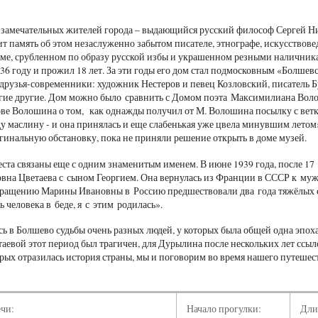
 замечательных жителей города – выдающийся русский философ Сергей Н
т память об этом незаслуженно забытом писателе, этнографе, искусствовед
оме, срубленном по образу русской избы и украшенном резными наличника
936 году и прожил 18 лет. За эти годы его дом стал подмосковным «Болшев
друзья-современники: художник Нестеров и певец Козловский, писатель Б
гие другие. Дом можно было сравнить с Домом поэта Максимилиана Волош
ове Волошина о том, как однажды получил от М. Волошина посылку с вет
ду маслину - и она принялась и еще слабенькая уже цвела минувшим лет
гинальную обстановку, пока не приняли решение открыть в доме музей.
ста связаны еще с одним знаменитым именем. В июне 1939 года, после 17
на Цветаева с сыном Георгием. Она вернулась из Франции в СССР к му
вращению Марины Ивановны в Россию предшествовали два года тяжёлых 
ь человека в беде, я с этим родилась».
сь в Болшево судьбы очень разных людей, у которых была общей одна эпох
таевой этот период был трагичен, для Дурылина после нескольких лет ссы
торых отразилась история страны, мы и поговорим во время нашего путешес
ечи:
Начало прогулки:
Дли