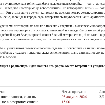
ых других поселков той эпохи, была малоэтажная застройка — одно- двухэ
иц, и все, что необходимо для обособленной, но комфортной жизни — боль
ы… Эти утопающие в зелени коттеджи на две или четыре семьи, сохранивш
онечно, и об идеях города-сада, которыми были увлечены наши архитект
урсии мы поговорим не только о поселке Северный и московском водопров
чески эта территория относилась к известной и некогда блистательной уса
адебный храм Владимирской иконы Божьей матери, стоящий на самой окр
ицизма, храм ценен еще и тем, что он не закрывался в советские годы и п
ьбе и уникальном советском поселке-саде мы и поговорим на нашей новой
добавок у тех, кто придет на экскурсию появится шанс увидеть новую, не
ю в Москве.
ходит с радиогидами для вашего комфорта. Место встречи вы увидите
ечи:
Начало прогулки:
Дли
 после записи, если вы
08 августа 2026 в
2,5
ь не в резервном списке
15:00