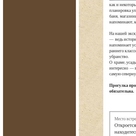
как и некотор
планировка ул
баня, магазин
напоминают, к
На нашей экск
— ведь истори
напоминает ус
раннего класс
убранство.
О храме, усад
интересно — в
самую северну
Прогулка про
обязательна.
Место встр
Откроется
находитес