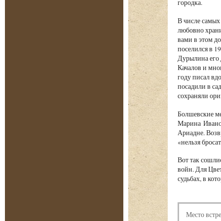
городка.
В числе самых
любовно храни
вами в этом д
поселился в 1
Дурылина его 
Качалов и мно
году писал вд
посадили в са
сохраняли ори
Болшевские ме
Марина Иванов
Ариадне. Воз
«нельзя бросат
Вот так сошли
войн. Для Цве
судьбах, в ко
Место встр