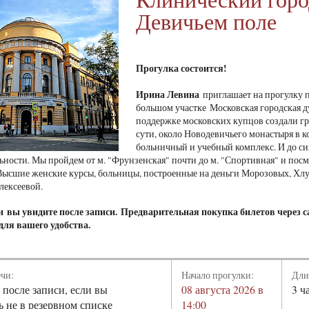
Девичьем поле
Прогулка состоится!
Ирина Левина
приглашает на прогулку п
большом участке Московская городская 
поддержке московских купцов создали гр
сути, около Новодевичьего монастыря в 
больничный и учебный комплекс. И до си
ьности. Мы пройдем от м. "Фрунзенская" почти до м. "Спортивная" и пос
ысшие женские курсы, больницы, построенные на деньги Морозовых, Хлуд
лексеевой.
чи
вы увидите после записи.
Предварительная покупка билетов через с
для вашего удобства.
ечи:
Начало прогулки:
Дли
 после записи, если вы
08 августа 2026 в
3 ч
ь не в резервном списке
14:00