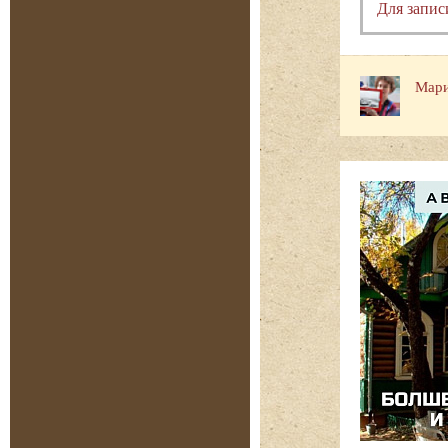
Для запис
Мари