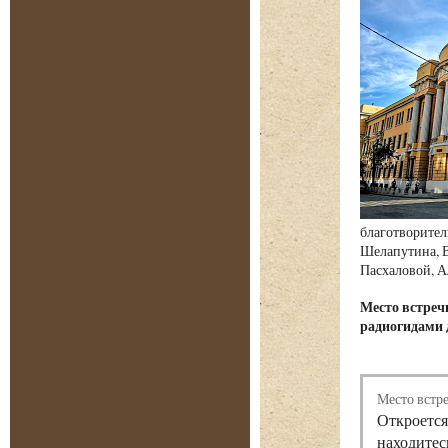
благотворител
Шелапутина, В
Пасхаловой, А
Место встре
радиогидами 
Место встр
Откроется
находитес