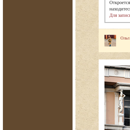
Откроется
находитес
Для запис
Ольг