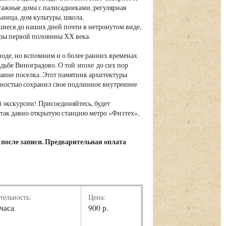
тажные дома с палисадниками, регулярная
ница, дом культуры, школа,
иеся до наших дней почти в нетронутом виде,
оры первой половины ХХ века.
оде, но вспомним и о более ранних временах
дьбе Виноградово. О той эпохе до сих пор
аине поселка. Этот памятник архитектуры
олностью сохранил свое подлинное внутреннее
 экскурсии! Присоединяйтесь, будет
 так давно открытую станцию метро «Физтех»,
 после записи. Предварительная оплата
тельность:
Цена:
 часа
900 р.