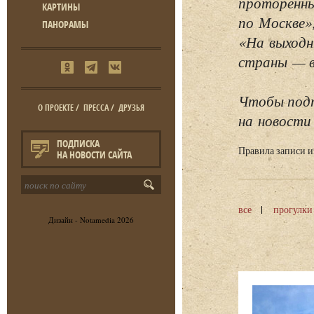
проторенны
КАРТИНЫ
по Москве»
ПАНОРАМЫ
«На выходн
страны — в 
Чтобы подп
О ПРОЕКТЕ
/
ПРЕССА
/
ДРУЗЬЯ
на новости 
ПОДПИСКА
Правила записи 
НА НОВОСТИ САЙТА
все
прогулки
Дизайн -
Notamedia
2026