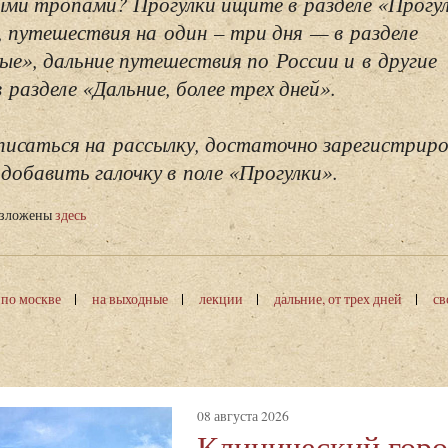
ми тропами? Прогулки ищите в разделе «Прогу
, путешествия на один – три дня — в разделе
ые», дальние путешествия по России и в другие
разделе «Дальние, более трех дней».
исаться на рассылку, достаточно зарегистриро
добавить галочку в поле «Прогулки».
изложены
здесь
 по москве
на выходные
лекции
дальние, от трех дней
св
08 августа 2026
Клинический горо