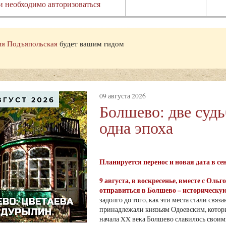
и необходимо авторизоваться
я Подъяпольская
будет вашим гидом
09 августа 2026
Болшево: две суд
одна эпоха
Планируется перенос и новая дата в с
9 августа
, в воскресенье, вместе с Ол
отправиться в Болшево – историческую
задолго до того, как эти места стали св
принадлежали князьям Одоевским, которы
начала XX века Болшево славилось своими