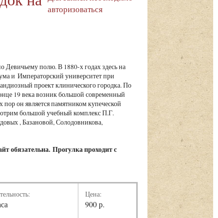
авторизоваться
о Девичьему полю. В 1880-х годах здесь на
дума и Императорский университет при
андиозный проект клинического городка. По
конце 19 века возник большой современный
х пор он является памятником купеческой
мотрим большой учебный комплекс П.Г.
овых , Базановой, Солодовникова,
айт обязательна.
Прогулка проходит с
тельность:
Цена:
аса
900 р.