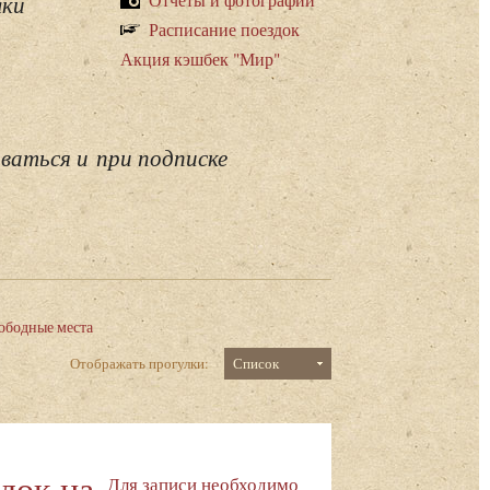
лки
Расписание поездок
Акция кэшбек "Мир"
ваться и при подписке
ободные места
Отображать прогулки:
Список
док на
Для записи необходимо