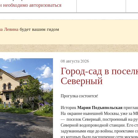
и необходимо авторизоваться
а Левина
будет вашим гидом
08 августа 2026
Город-сад в посел
Северный
Прогулка состоится!
Мария Подъяпольская
Историк
приглаш
На окраине нынешней Москвы, уже за МК
— поселок Северный, построенный на ру
Северной водопроводной станции. Его ст
задуманными еще до войны, проектами с
из которых было расширение сети москов