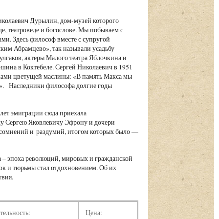
иколаевич Дурылин, дом-музей которого
е, театроведе и богослове. Мы побываем с
ми. Здесь философ вместе с супругой
ским Абрамцево», так называли усадьбу
улгаков, актеры Малого театра Яблочкина и
ина в Коктебеле. Сергей Николаевич в 1951
ками цветущей маслины: «В память Макса мы
ом». Наследники философа долгие годы
 лет эмиграции сюда приехала
жу Сергею Яковлевичу Эфрону и дочери
сомнений и раздумий, итогом которых было —
а – эпоха революций, мировых и гражданской
лок и тюрьмы стал отдохновением. Об их
твия.
тельность:
Цена: