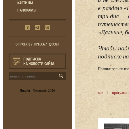
КАРТИНЫ
в разделе 
ПАНОРАМЫ
три дня — 
путешестви
«Дальние, б
О ПРОЕКТЕ
/
ПРЕССА
/
ДРУЗЬЯ
Чтобы подп
подписке на
ПОДПИСКА
НА НОВОСТИ САЙТА
Правила записи и
Дизайн -
Notamedia
2026
все
прогулки 