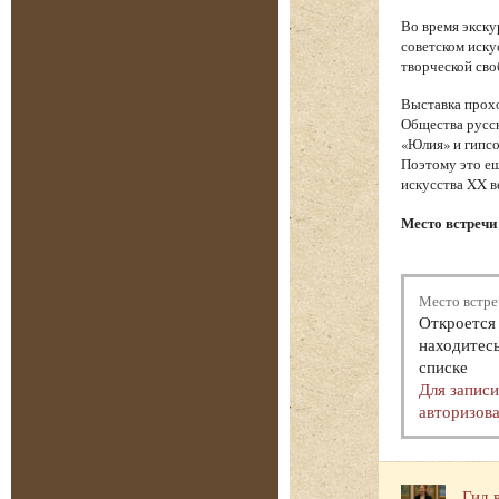
Во время экску
советском иску
творческой сво
Выставка прохо
Общества русск
«Юлия» и гипсо
Поэтому это ещ
искусства XX в
Место встречи 
Место встре
Откроется 
находитесь
списке
Для запис
авторизова
Гид 