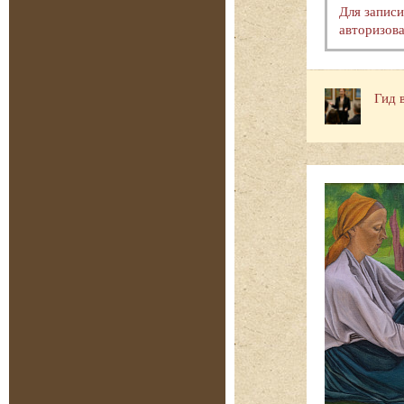
Для запис
авторизова
Гид 