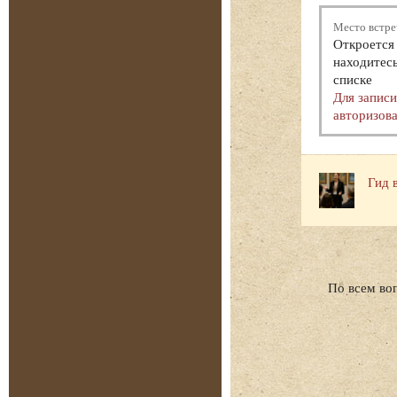
Место встре
Откроется 
находитесь
списке
Для запис
авторизова
Гид 
По всем во