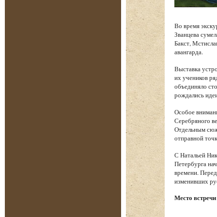
Во время экску
Званцева сумел
Бакст, Мстисла
авангарда.
Выставка устро
их учеников ря
объединяло сто
рождались идеи
Особое вниман
Серебряного ве
Отдельным сюже
отправной точк
С Натальей Ник
Петербурга нач
времени. Перед
изменивших ру
Место встречи 