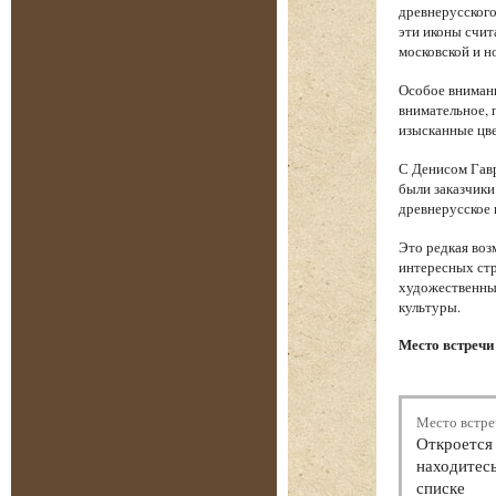
древнерусского
эти иконы счи
московской и н
Особое внимани
внимательное, 
изысканные цве
С Денисом Гавр
были заказчики
древнерусское 
Это редкая воз
интересных стр
художественный
культуры.
Место встречи
Место встре
Откроется 
находитесь
списке