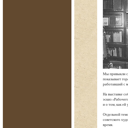
Мы привыкли св
показывает гор
работавший с м
На выставке со
эскиз «Рабочег
и о том, как е
Отдельной темо
советского худ
время.