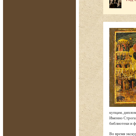
купцам, диплом
Именно Строган
библиотеки и 
Во время экску