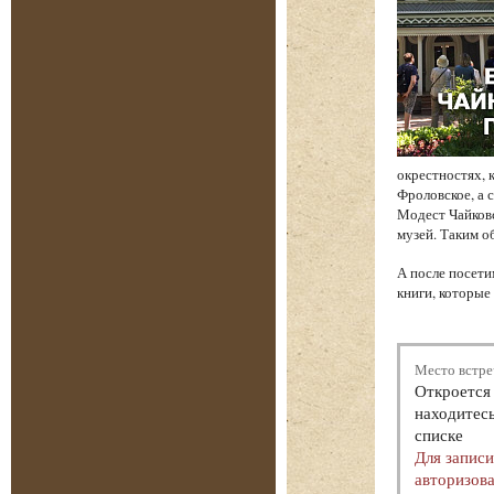
окрестностях, 
Фроловское, а 
Модест Чайков
музей. Таким о
А после посети
книги, которые
Место встре
Откроется 
находитесь
списке
Для запис
авторизова