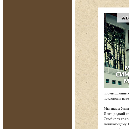
промышленных 
поклоном» изв
Мы знаем Ульян
И это редкий с
Симбирск сохр
занимающему 17