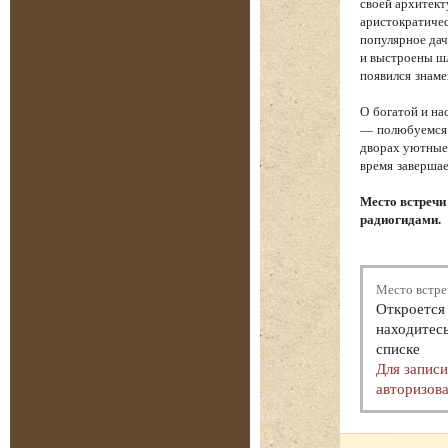
своей архитект
аристократичес
популярное дач
и выстроены шл
появился знам
О богатой и на
— полюбуемся 
дворах уютные 
время завершае
Место встречи
радиогидами.
Место встре
Откроется 
находитесь
списке
Для запис
авторизова