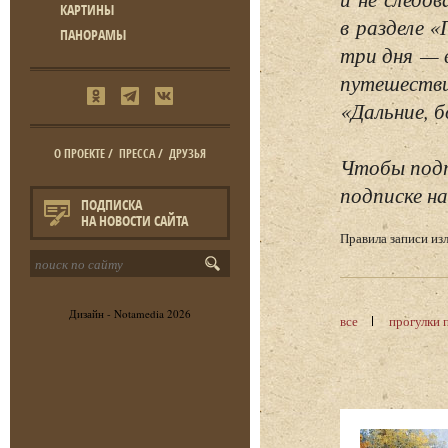
КАРТИНЫ
в разделе 
ПАНОРАМЫ
три дня — 
путешестви
«Дальние, б
О ПРОЕКТЕ
/
ПРЕССА
/
ДРУЗЬЯ
Чтобы подп
подписке на
ПОДПИСКА
НА НОВОСТИ САЙТА
Правила записи и
Дизайн -
Notamedia
2026
все
прогулки 