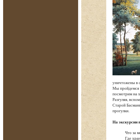
уничтожены в 
Мы пройдемся п
посмотрим на х
Разгуляя, вспо
Старой Басманн
прогулки.
На экскурсии 
Что за м
Где хра