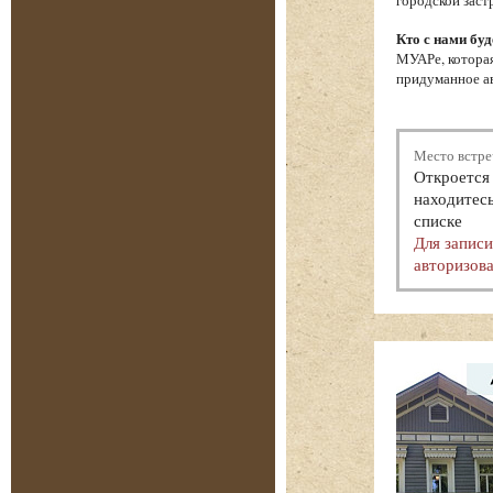
городской заст
Кто с нами буд
МУАРе, которая
придуманное ав
Место встре
Откроется 
находитесь
списке
Для запис
авторизова