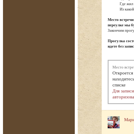
Где жил
Из како
Место встречи
переулке мы б
Закончим прогу
Прогулка состо
идете без запи
Место встре
Откроется 
находитесь
списке
Для запис
авторизова
Мари