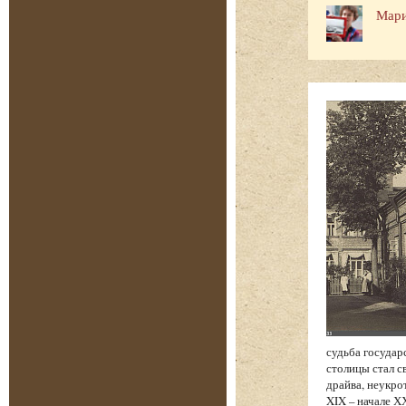
Мари
судьба государ
столицы стал с
драйва, неукро
XIX – начале Х