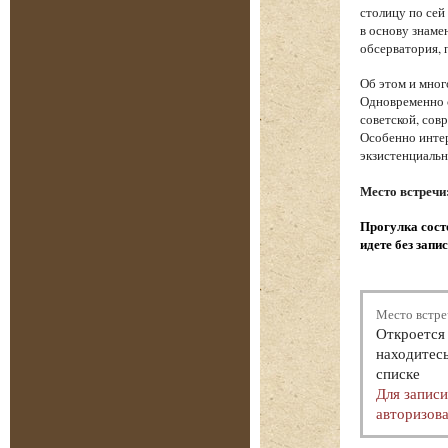
столицу по сей
в основу знаме
обсерватория, 
Об этом и мног
Одновременно с
советской, сов
Особенно интер
экзистенциаль
Место встречи
Прогулка состо
идете без запи
Место встре
Откроется 
находитесь
списке
Для запис
авторизова