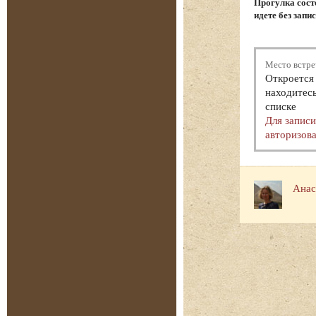
Прогулка состо
идете без запи
Место встре
Откроется 
находитесь
списке
Для запис
авторизова
Анас