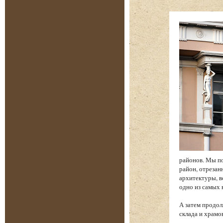
районов. Мы по
район, отреза
архитектуры, в
одно из самых
А затем продол
склада и храм