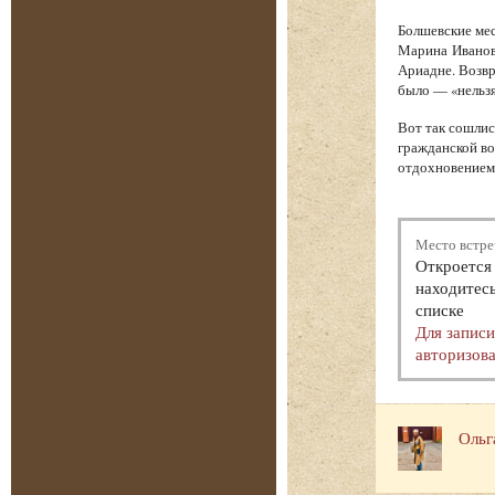
Болшевские мес
Марина Иванов
Ариадне. Возв
было — «нельзя
Вот так сошлис
гражданской во
отдохновением.
Место встре
Откроется 
находитесь
списке
Для запис
авторизова
Ольг