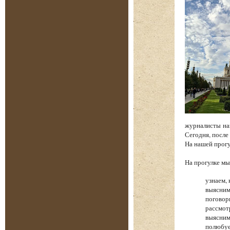
журналисты на
Сегодня, после
На нашей прог
На прогулке 
узнаем, 
выясним
поговор
рассмот
выясним
полюбуе