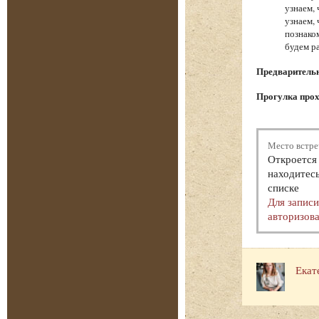
узнаем,
узнаем,
познако
будем р
Предварительна
Прогулка прох
Место встре
Откроется 
находитесь
списке
Для запис
авторизова
Екат