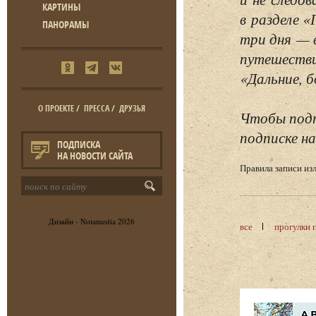
КАРТИНЫ
в разделе 
ПАНОРАМЫ
три дня — 
путешестви
«Дальние, б
О ПРОЕКТЕ
/
ПРЕССА
/
ДРУЗЬЯ
Чтобы подп
подписке на
ПОДПИСКА
НА НОВОСТИ САЙТА
Правила записи и
Дизайн -
Notamedia
2026
все
прогулки 