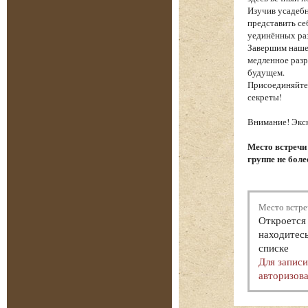
Изучив усадебн
представить се
уединённых ра
Завершим наше
медленное разр
будущем.
Присоединяйтес
секреты!
Внимание! Экск
Место встречи
группе не боле
Место встре
Откроется 
находитесь
списке
Для запис
авторизова