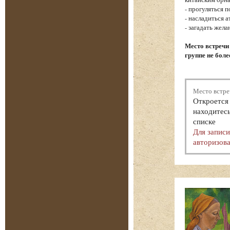
- прогуляться 
- насладиться 
- загадать жел
Место встречи
группе не боле
Место встре
Откроется 
находитесь
списке
Для запис
авторизова