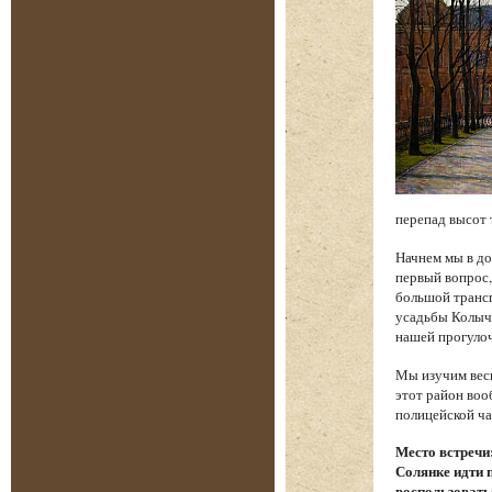
перепад высот 
Начнем мы в до
первый вопрос,
большой трансп
усадьбы Колыче
нашей прогуло
Мы изучим весь
этот район воо
полицейской ча
Место встречи
Солянке идти 
воспользовать