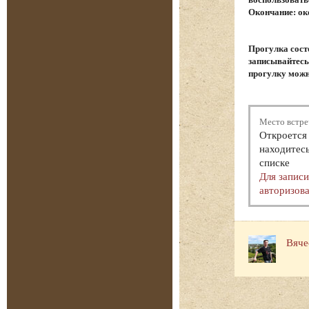
Окончание: ок
Прогулка сост
записывайтесь.
прогулку можн
Место встре
Откроется 
находитесь
списке
Для запис
авторизова
Вяче