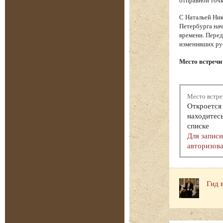
С Натальей Ник
Петербурга нач
времени. Перед
изменивших ру
Место встречи 
Место встре
Откроется 
находитесь
списке
Для запис
авторизова
Гид 