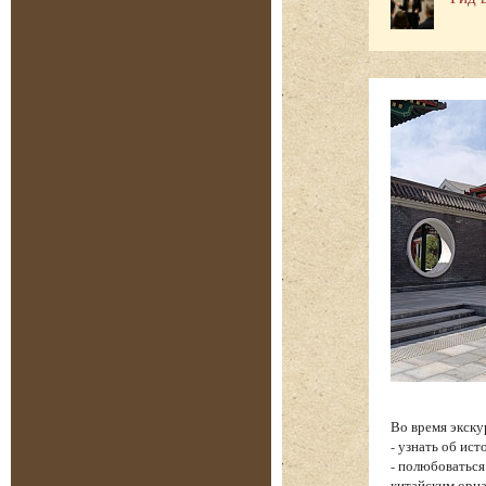
Во время экску
- узнать об ис
- полюбоватьс
китайским орн