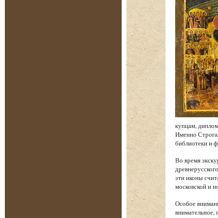
купцам, диплом
Именно Строган
библиотеки и 
Во время экску
древнерусского
эти иконы счи
московской и н
Особое внимани
внимательное, 