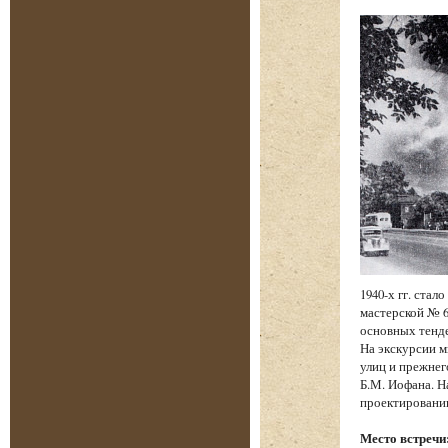
1940-х гг. ста
мастерской № 6
основных тенд
На экскурсии м
улиц и прежнег
Б.М. Иофана. Н
проектировании
Место встречи