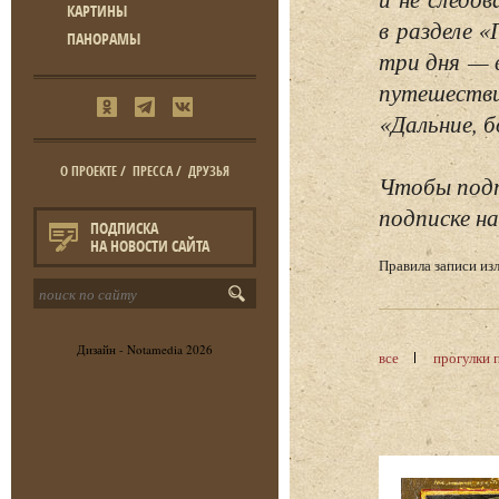
КАРТИНЫ
в разделе 
ПАНОРАМЫ
три дня — 
путешестви
«Дальние, б
О ПРОЕКТЕ
/
ПРЕССА
/
ДРУЗЬЯ
Чтобы подп
подписке на
ПОДПИСКА
НА НОВОСТИ САЙТА
Правила записи и
Дизайн -
Notamedia
2026
все
прогулки 