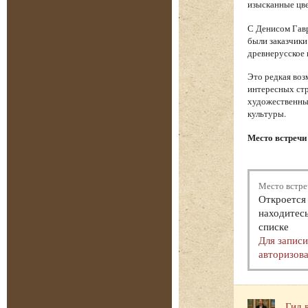
изысканные цве
С Денисом Гавр
были заказчики
древнерусское 
Это редкая воз
интересных стр
художественный
культуры.
Место встречи
Место встре
Откроется 
находитесь
списке
Для запис
авторизова
Гид 