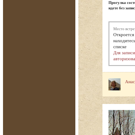
Прогулка состо
идете без запи
Место встре
Откроется 
находитесь
списке
Для запис
авторизова
Анас