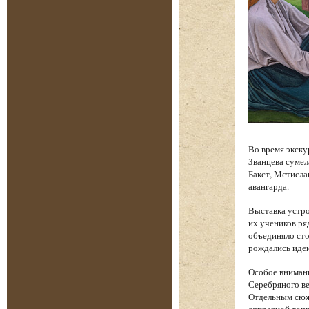
Во время экску
Званцева сумел
Бакст, Мстисла
авангарда.
Выставка устро
их учеников ря
объединяло сто
рождались идеи
Особое вниман
Серебряного ве
Отдельным сюже
отправной точк