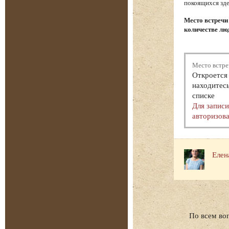
покоящихся зде
Место встречи
количестве люд
Место встре
Откроется 
находитесь
списке
Для запис
авторизова
Елен
По всем во