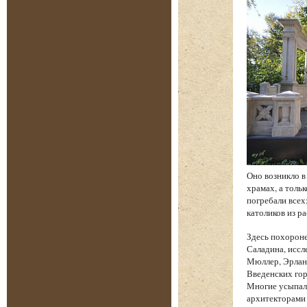
Оно возникло в
храмах, а толь
погребали всех
католиков из р
Здесь похорон
Саладина, иссл
Мюллер, Эрланг
Введенских гор
Многие усыпал
архитекторами 