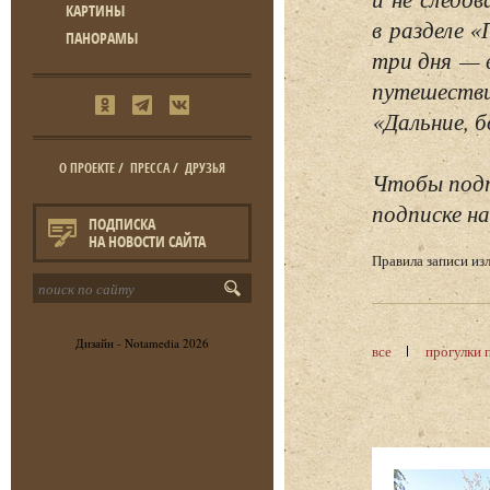
КАРТИНЫ
в разделе 
ПАНОРАМЫ
три дня — 
путешестви
«Дальние, б
О ПРОЕКТЕ
/
ПРЕССА
/
ДРУЗЬЯ
Чтобы подп
подписке на
ПОДПИСКА
НА НОВОСТИ САЙТА
Правила записи и
Дизайн -
Notamedia
2026
все
прогулки 