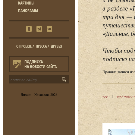
КАРТИНЫ
в разделе 
ПАНОРАМЫ
три дня — 
путешестви
«Дальние, б
О ПРОЕКТЕ
/
ПРЕССА
/
ДРУЗЬЯ
Чтобы подп
подписке на
ПОДПИСКА
НА НОВОСТИ САЙТА
Правила записи и
Дизайн -
Notamedia
2026
все
прогулки 