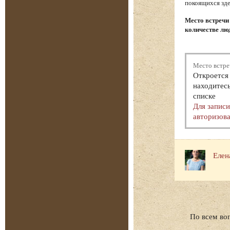
покоящихся зде
Место встречи
количестве люд
Место встре
Откроется 
находитесь
списке
Для запис
авторизова
Елен
По всем во