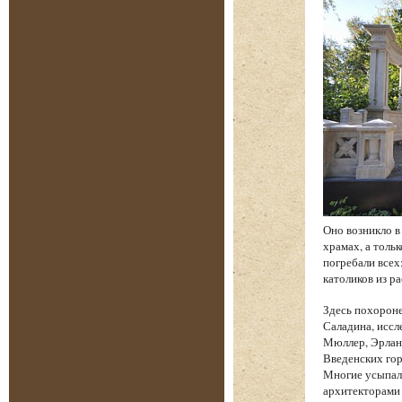
Оно возникло в
храмах, а толь
погребали всех
католиков из р
Здесь похорон
Саладина, иссл
Мюллер, Эрланг
Введенских гор
Многие усыпал
архитекторами 