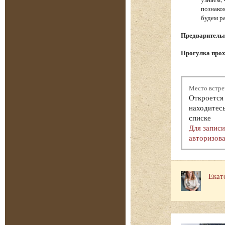
познако
будем р
Предварительна
Прогулка прох
Место встре
Откроется 
находитесь
списке
Для запис
авторизова
Екат