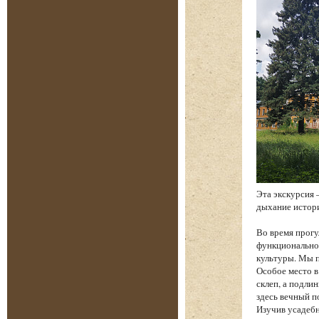
Эта экскурсия 
дыхание истори
Во время прогу
функциональнос
культуры. Мы п
Особое место в
склеп, а подли
здесь вечный п
Изучив усадебн