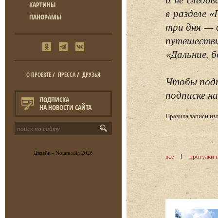
КАРТИНЫ
в разделе 
ПАНОРАМЫ
три дня — 
путешестви
«Дальние, б
О ПРОЕКТЕ
/
ПРЕССА
/
ДРУЗЬЯ
Чтобы подп
подписке на
ПОДПИСКА
НА НОВОСТИ САЙТА
Правила записи и
Дизайн -
Notamedia
2026
все
прогулки 