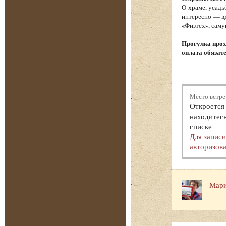
О храме, усадь
интересно — вд
«Физтех», саму
Прогулка прох
оплата обязат
Место встре
Откроется 
находитесь
списке
Для запис
авторизова
Мари