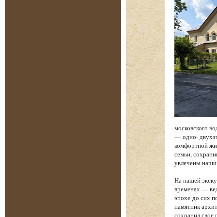
московского во
— одно- двухэт
комфортной жиз
семьи, сохрани
увлечены наши
На нашей экску
временах — вед
эпохе до сих п
памятник архит
сохранил свое 