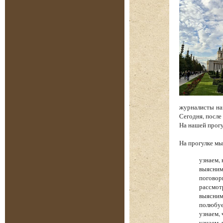
журналисты на
Сегодня, после
На нашей прог
На прогулке 
узнаем, 
выясним
поговор
рассмот
выясним
полюбуе
узнаем,
узнаем,