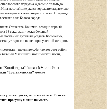
ропавловского переулка, а дальше вплоть до
. И на высочайшие указы горожане старательно
ветское время бульвар не расширили. А перепад
остатка вала Белого города.
икам Отечества. Конечно, сегодня первый
то в 18 веке, фактически большой
ные москвичи: тут были усадьбы Колычевых,
е станут героями нашей прогулочной истории.
наете или напомните себе, что вот этот район
ем к бывшей Мясницкой полицейской части,
о "Китай-город" (выход №9 или 10) по
 или "Третьяковская" можно
гулку, пожалуйста, записывайтесь. Если вы
атить прогулку можно на месте.