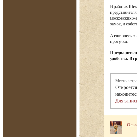
В работах Шех
представителя
московских ж
замок, и собс
А еще здесь ж
прогулки.
Предваритель
удобства. В г
Место встр
Откроется
находитес
Для запис
Ольг