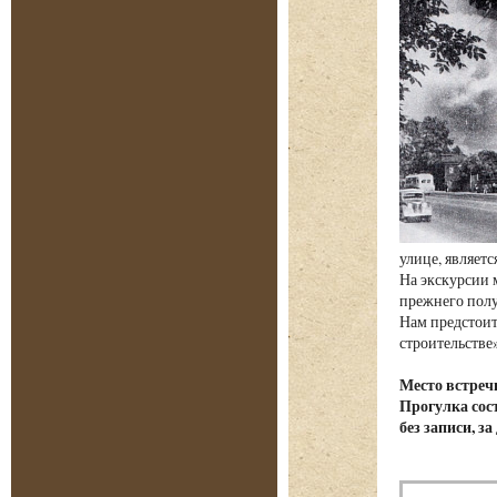
улице, являет
На экскурсии 
прежнего полу
Нам предстоит
строительстве»
Место встреч
Прогулка сост
без записи, з