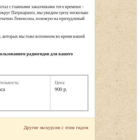
ботал с главными заказчиками того времени –
вокруг Патриарших, мы увидим срезу несколько
ечатню Левенсона, похожую на причудливый
и, которых мы тоже вспомним во время нашей
пользованием радиогидов для вашего
тельность:
Цена:
аса
900 р.
Другие экскурсии с этим гидом