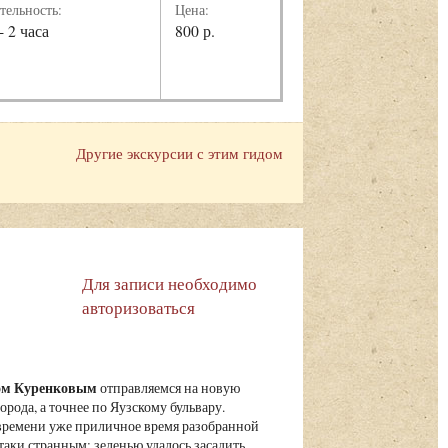
тельность:
Цена:
- 2 часа
800 р.
Другие экскурсии с этим гидом
Для записи необходимо
авторизоваться
вом Куренковым
отправляемся на новую
рода, а точнее по Яузскому бульвару.
 времени уже приличное время разобранной
таки странным: зеленью удалось засадить