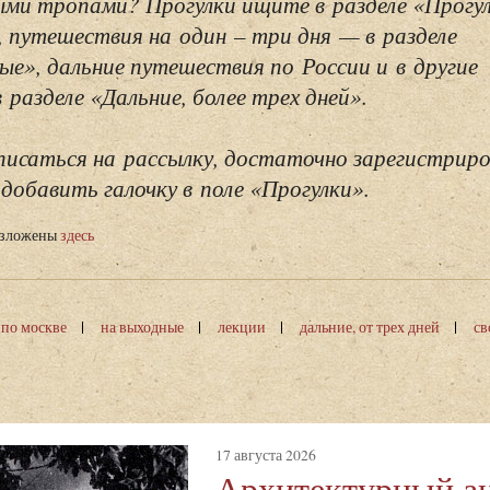
ми тропами? Прогулки ищите в разделе «Прогу
, путешествия на один – три дня — в разделе
ые», дальние путешествия по России и в другие
разделе «Дальние, более трех дней».
исаться на рассылку, достаточно зарегистриро
добавить галочку в поле «Прогулки».
изложены
здесь
 по москве
на выходные
лекции
дальние, от трех дней
св
17 августа 2026
Архитектурный а