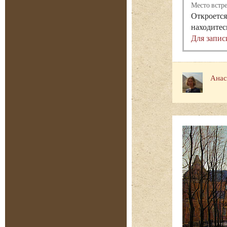
Место встр
Откроется
находитес
Для запис
Анас