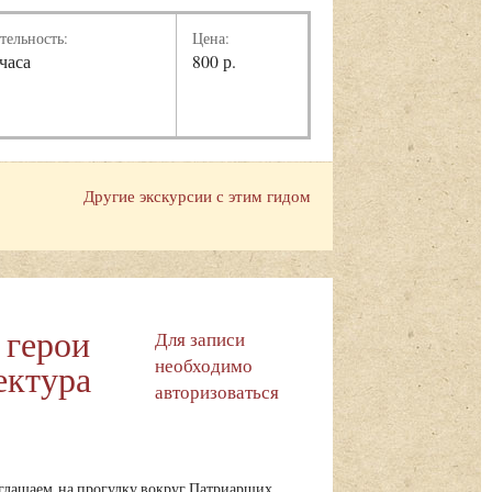
тельность:
Цена:
 часа
800 р.
Другие экскурсии с этим гидом
 герои
Для записи
необходимо
ектура
авторизоваться
глашаем на прогулку вокруг Патриарших