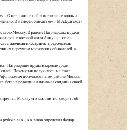
у…О нет, я жил в ней, я истоптал ее вдоль и
ально. И намерен описать ее». (М.А.Булгаков)
ас свою Москву. В районе Патриарших прудов
вартира», в которой жила Аннушка, столь
сь загадочный иностранец, председатель
шним переулкам московских обывателей, а
айон. Патриаршие пруды издревле среди
 силой. Почему так получилось, мы тоже
 Афанасьевич поселился в этом районе Москвы,
ке, бегал в редакции и назначал свидания своей
треть на Москву его глазами, поговорить об
а рубеже XIX - XX веков определил Федор