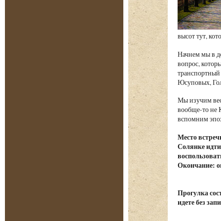
высот тут, ко
Начнем мы в д
вопрос, которы
транспортный 
Юсуповых, Гол
Мы изучим вес
вообще-то не 
вспомним эпох
Место встреч
Солянке идти
воспользоват
Окончание: о
Прогулка сост
идете без зап