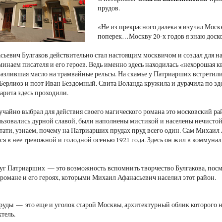
прудов.
«Не из прекрасного далека я изучал Москв
поперек…Москву 20-х годов я знаю доскон
ьевич Булгаков действительно стал настоящим москвичом и создал для н
минаем писателя и его героев. Ведь именно здесь находилась «нехорошая к
азлившая масло на трамвайные рельсы. На скамье у Патриарших встретили
лиоз и поэт Иван Бездомный. Свита Воланда кружила и дурачила по зде
арита здесь проходили.
лучайно выбрал для действия своего магического романа это московский р
ьзовались дурной славой, были наполнены мистикой и населены нечистой
тати, узнаем, почему на Патриарших прудах пруд всего один. Сам Михаил
ся в нее тревожной и голодной осенью 1921 года. Здесь он жил в коммунал
уг Патриарших — это возможность вспомнить творчество Булгакова, посмо
романе и его героях, которыми Михаил Афанасьевич населил этот район.
уды — это еще и уголок старой Москвы, архитектурный облик которого н
тель.