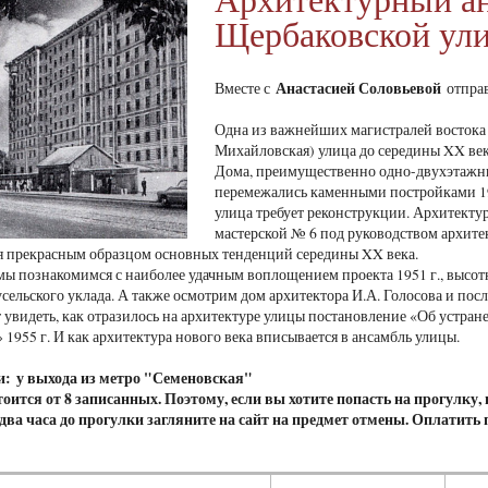
Щербаковской ул
Анастасией Соловьевой
Вместе с
отправ
Одна из важнейших магистралей востока 
Михайловская) улица до середины XX века
Дома, преимущественно одно-двухэтажны
перемежались каменными постройками 1930
улица требует реконструкции. Архитект
мастерской № 6 под руководством архитек
ся прекрасным образцом основных тенденций середины XX века.
мы познакомимся с наиболее удачным воплощением проекта 1951 г., высо
сельского уклада. А также осмотрим дом архитектора И.А. Голосова и пос
 увидеть, как отразилось на архитектуре улицы постановление «Об устра
 1955 г. И как архитектура нового века вписывается в ансамбль улицы.
и: у выхода из метро "Семеновская"
оится от 8 записанных. Поэтому, если вы хотите попасть на прогулку,
а два часа до прогулки загляните на сайт на предмет отмены. Оплатить