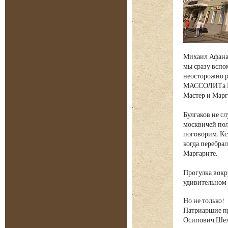
Михаил Афанас
мы сразу вспо
неосторожно р
МАССОЛИТа Бер
Мастер и Марг
Булгаков не с
москвичей пол
поговорим. Кс
когда перебрал
Маргарите.
Прогулка вокр
удивительном 
Но не только!
Патриаршие пр
Осипович Шех