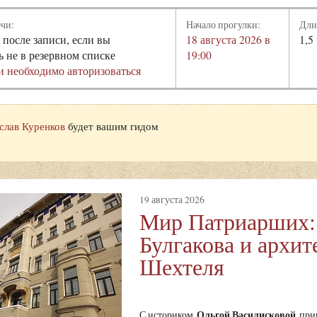
ечи:
Начало прогулки:
Дли
 после записи, если вы
18 августа 2026 в
1,5
ь не в резервном списке
19:00
и необходимо авторизоваться
слав Куренков
будет вашим гидом
19 августа 2026
Мир Патриарших:
Булгакова и архит
Шехтеля
Ольгой Василисковой
С историком
при