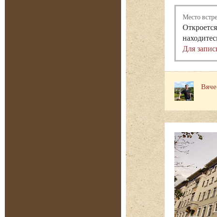
Место встр
Откроется
находитес
Для запис
Вяче