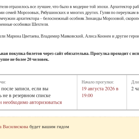
теля отразилось все лучшее, что было в модерне той эпохи. Архитектор ра
ми семей Морозовых, Рябушинских и многих других. Гуляя по переулкам 
емчужин архитектора – белоснежный особняк Зинаиды Морозовой, скороп
твенные особняки Шехтеля.
или Марина Цветаева, Владимир Маяковский, Алиса Коонен и другие геро
ная покупка билетов через сайт обязательна. Прогулка проходит с ис
руппе не более 20 человек.
ечи:
Начало прогулки:
Дли
 после записи, если вы
19 августа 2026 в
2 ч
ь не в резервном списке
19:00
и необходимо авторизоваться
а Василискова
будет вашим гидом