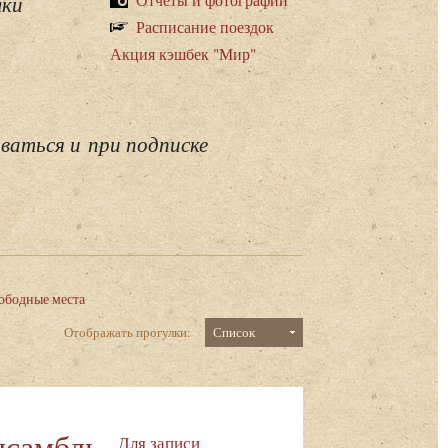
лки
Расписание поездок
Акция кэшбек "Мир"
ваться и при подписке
ободные места
Отображать прогулки:
Список
нсамбль
Для записи