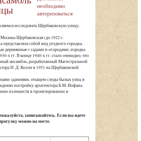
необходимо
ицы
авторизоваться
ляемся исследовать Щербаковскую улицу.
Москвы Щербаковская (до 1922 г.
 представляла собой вид уездного городка.
е деревянные с садами и огородами, изредка
-х гг. В конце 1940-х гг. стало очевидно, что
урный ансамбль, разработанный Магистральной
тора Н. Д. Колли в 1951 на Щербаковской
тными зданиями, отыщем следы былых улиц и
леднюю постройку архитектора Б.М. Иофана.
нении излишеств в проектировании и
 пожалуйста, записывайтесь. Если вы идете
 прогулку можно на месте.