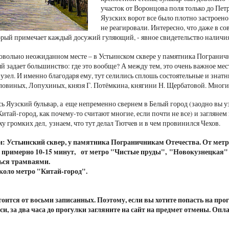
участок от Воронцова поля только до Пет
Яузских ворот все было плотно застроено
не реагировали. Интересно, что даже в со
торый примечает каждый досужий гуляющий, - явное свидетельство наличия 
овольно неожиданном месте – в Устьинском сквере у памятника Пограничн
й задает большинство: где это вообще? А между тем, это очень важное мес
узел. И именно благодаря ему, тут селились сплошь состоятельные и знат
овиных, Лопухиных, князя Г. Потёмкина, княгини Н. Щербатовой. Многи
ь Яузский бульвар, а еще непременно свернем в Белый город (заодно вы уз
Китай-город, как почему-то считают многие, если почти не все) и заглян
у громких дел, узнаем, что тут делал Тютчев и в чем провинился Чехов.
и:
Устьинский сквер, у памятника Пограничникам Отечества. От метр
 примерно 10-15 минут,
от метро "Чистые пруды",
"Новокузнецкая"
ься трамваями.
коло метро "Китай-город".
оится от восьми записанных. Поэтому, если вы хотите попасть на про
иси, за два часа до прогулки загляните на сайт на предмет отмены. Опл