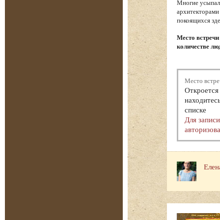
Многие усыпал
архитекторами 
покоящихся зде
Место встречи
количестве люд
Место встре
Откроется 
находитесь
списке
Для запис
авторизова
Елен