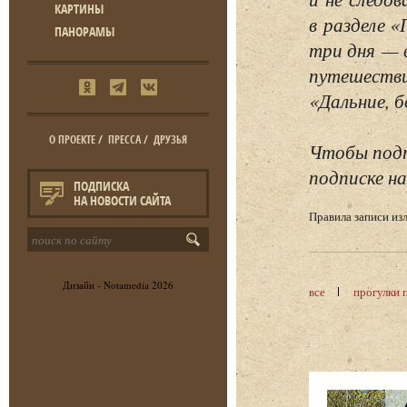
КАРТИНЫ
в разделе 
ПАНОРАМЫ
три дня — 
путешестви
«Дальние, б
О ПРОЕКТЕ
/
ПРЕССА
/
ДРУЗЬЯ
Чтобы подп
подписке на
ПОДПИСКА
НА НОВОСТИ САЙТА
Правила записи и
Дизайн -
Notamedia
2026
все
прогулки 