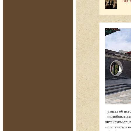
Гид 
- узнать об ис
- полюбоватьс
китайским орн
- прогуляться 