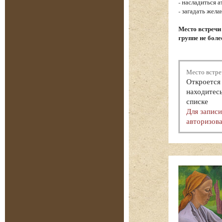
- насладиться 
- загадать жел
Место встречи
группе не боле
Место встре
Откроется 
находитесь
списке
Для запис
авторизова