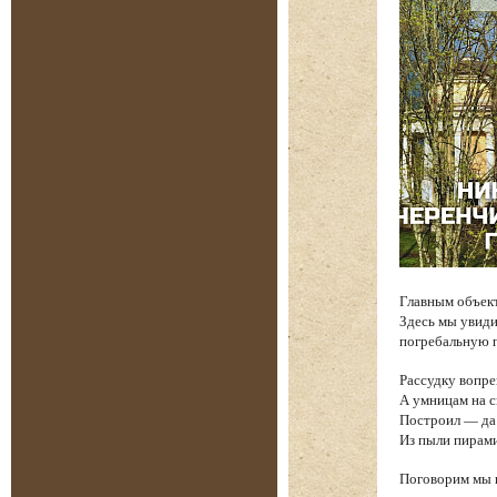
Главным объек
Здесь мы увиди
погребальную п
Рассудку вопре
А умницам на 
Построил — да 
Из пыли пирам
Поговорим мы и