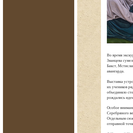
Во время экску
Званцева сумел
Бакст, Мстисла
авангарда.
Выставка устро
их учеников ря
объединяло сто
рождались идеи
Особое вниман
Серебряного ве
Отдельным сюже
отправной точк