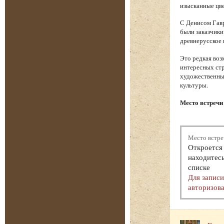
изысканные цве
С Денисом Гавр
были заказчики
древнерусское 
Это редкая воз
интересных стр
художественный
культуры.
Место встречи
Место встре
Откроется 
находитесь
списке
Для запис
авторизова