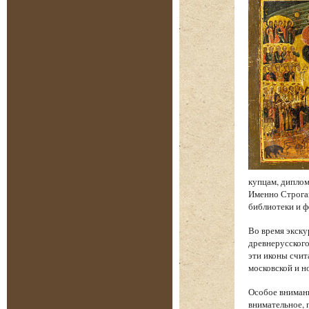
купцам, диплом
Именно Строган
библиотеки и 
Во время экску
древнерусского
эти иконы счи
московской и н
Особое внимани
внимательное, 