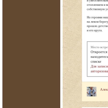
и увеселительн
отоплением и в
собственную у
Но героями наш
на левом берег
прошло детство
и его круга.
Место встре
Откроется 
находитесь
списке
Для запис
авторизова
Алек