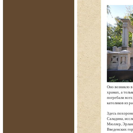
Оно возникло в
храмах, а толь
погребали всех
католиков из р
Здесь похорон
Саладина, иссл
Мюллер, Эрланг
Введенских гор