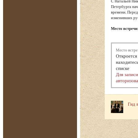
С Натальей Ник
Петербурга нач
времени. Перед
изменивших ру
Место встречи 
Место встре
Откроется 
находитесь
списке
Для запис
авторизова
Гид 