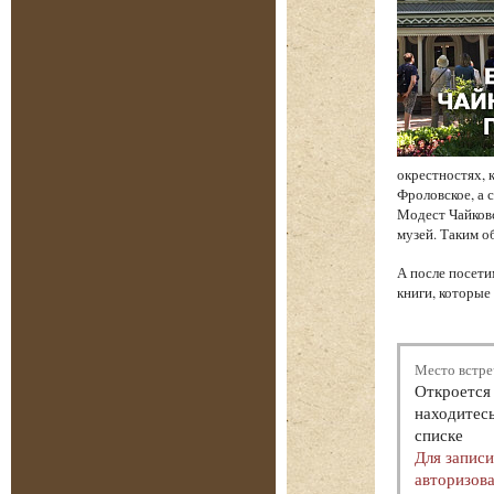
окрестностях, 
Фроловское, а 
Модест Чайков
музей. Таким о
А после посети
книги, которые
Место встре
Откроется 
находитесь
списке
Для запис
авторизова