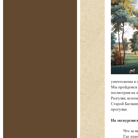
уничтожены в 
Мы пройдемся п
посмотрим на х
Разгуляя, вспо
Старой Басманн
прогулки.
На экскурсии 
Что за м
Где хра