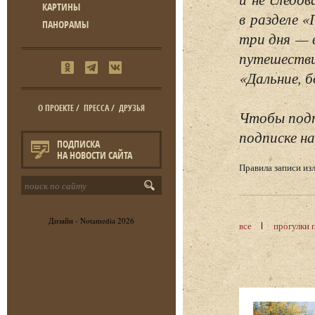
КАРТИНЫ
в разделе 
ПАНОРАМЫ
три дня — 
путешестви
«Дальние, б
О ПРОЕКТЕ
/
ПРЕССА
/
ДРУЗЬЯ
Чтобы подп
подписке на
ПОДПИСКА
НА НОВОСТИ САЙТА
Правила записи и
Дизайн -
Notamedia
2026
все
прогулки 