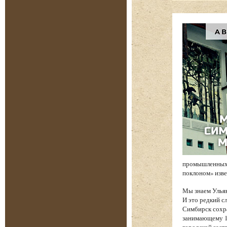
промышленных 
поклоном» изв
Мы знаем Ульян
И это редкий с
Симбирск сохр
занимающему 17