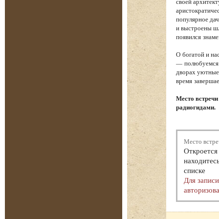
своей архитект
аристократичес
популярное дач
и выстроены шл
появился знам
О богатой и на
— полюбуемся 
дворах уютные 
время завершае
Место встречи
радиогидами.
Место встре
Откроется 
находитесь
списке
Для запис
авторизова