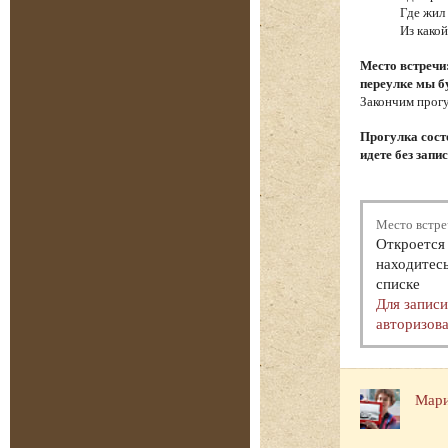
Где жил
Из како
Место встречи
переулке мы б
Закончим прогу
Прогулка состо
идете без запи
Место встре
Откроется 
находитесь
списке
Для запис
авторизова
Мари