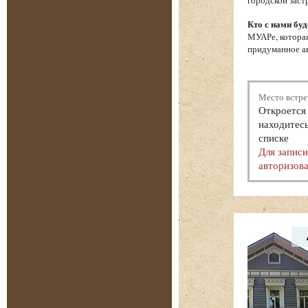
городской заст
Кто с нами буд
МУАРе, которая
придуманное ав
Место встре
Откроется 
находитесь
списке
Для запис
авторизова