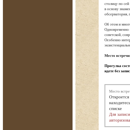
столицу по сей
в основу знаме
обсерватория, 
Об этом и мног
Одновременно с
советской, сов
Особенно интер
экзистенциаль
Место встречи
Прогулка состо
идете без запи
Место встре
Откроется 
находитесь
списке
Для запис
авторизова