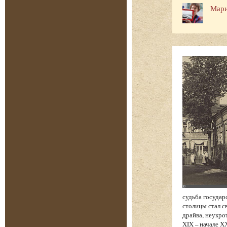
Мари
судьба государ
столицы стал с
драйва, неукро
XIX – начале Х