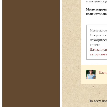
покоящихся зде
Место встречи
количестве люд
Место встре
Откроется 
находитесь
списке
Для запис
авторизова
Елен
По всем во