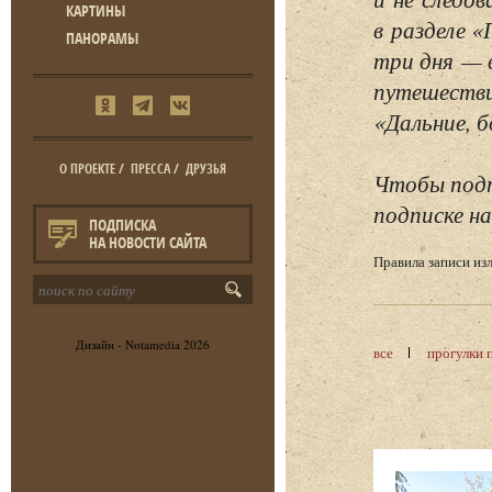
КАРТИНЫ
в разделе 
ПАНОРАМЫ
три дня — 
путешестви
«Дальние, б
О ПРОЕКТЕ
/
ПРЕССА
/
ДРУЗЬЯ
Чтобы подп
подписке на
ПОДПИСКА
НА НОВОСТИ САЙТА
Правила записи и
Дизайн -
Notamedia
2026
все
прогулки 