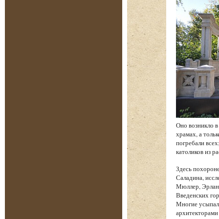
Оно возникло в
храмах, а толь
погребали всех
католиков из р
Здесь похорон
Саладина, иссл
Мюллер, Эрланг
Введенских гор
Многие усыпал
архитекторами 