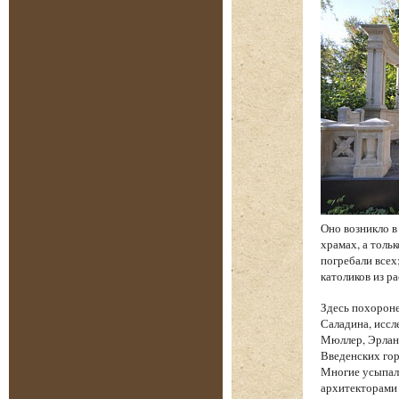
Оно возникло в
храмах, а толь
погребали всех
католиков из р
Здесь похорон
Саладина, иссл
Мюллер, Эрланг
Введенских гор
Многие усыпал
архитекторами 