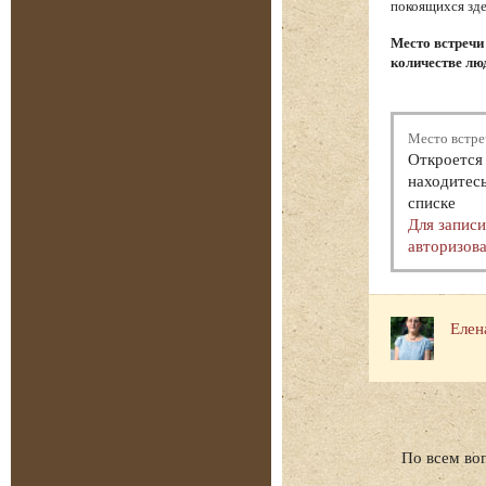
покоящихся зде
Место встречи
количестве люд
Место встре
Откроется 
находитесь
списке
Для запис
авторизова
Елен
По всем во