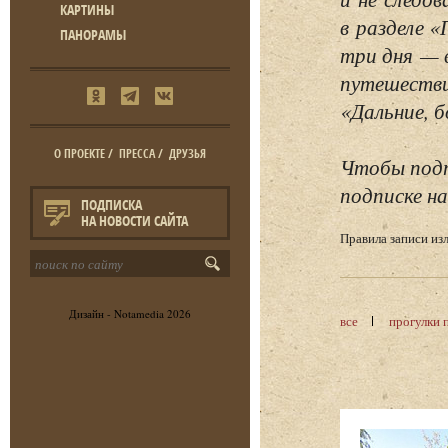
КАРТИНЫ
в разделе 
ПАНОРАМЫ
три дня — 
путешестви
«Дальние, б
О ПРОЕКТЕ
/
ПРЕССА
/
ДРУЗЬЯ
Чтобы подп
подписке на
ПОДПИСКА
НА НОВОСТИ САЙТА
Правила записи и
Дизайн -
Notamedia
2026
все
прогулки 