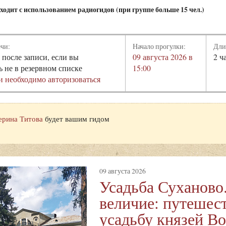
одит с использованием радиогидов (при группе больше 15 чел.)
ечи:
Начало прогулки:
Дли
 после записи, если вы
09 августа 2026 в
2 ч
ь не в резервном списке
15:00
и необходимо авторизоваться
ерина Титова
будет вашим гидом
09 августа 2026
Усадьба Суханово
величие: путешест
усадьбу князей В