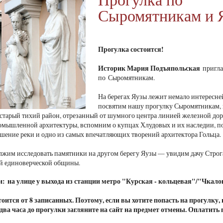
Сыромятникам и 
Прогулка состоится!
Историк Мария Подъяпольская
пригла
по Сыромятникам.
На берегах Яузы лежит немало интересн
посвятим нашу прогулку Сыромятникам, 
 старый тихий район, отрезанный от шумного центра линией железной д
омышленной архитектуры, вспомним о купцах Хлудовых и их наследии, 
шение реки и одно из самых впечатляющих творений архитектора Гольца
лжим исследовать памятники на другом берегу Яузы — увидим дачу Строг
й единоверческой общины.
и: на улице у выхода из станции метро "Курская - кольцевая"/"Чкало
оится от 8 записанных. Поэтому, если вы хотите попасть на прогулку,
а два часа до прогулки загляните на сайт на предмет отмены. Оплатить