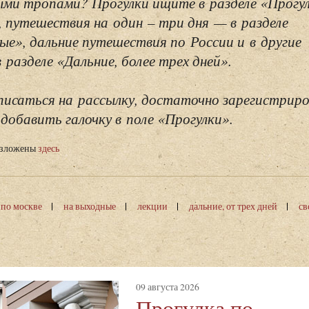
ми тропами? Прогулки ищите в разделе «Прогу
, путешествия на один – три дня — в разделе
ые», дальние путешествия по России и в другие
разделе «Дальние, более трех дней».
исаться на рассылку, достаточно зарегистриро
добавить галочку в поле «Прогулки».
изложены
здесь
 по москве
на выходные
лекции
дальние, от трех дней
св
09 августа 2026
Прогулка по