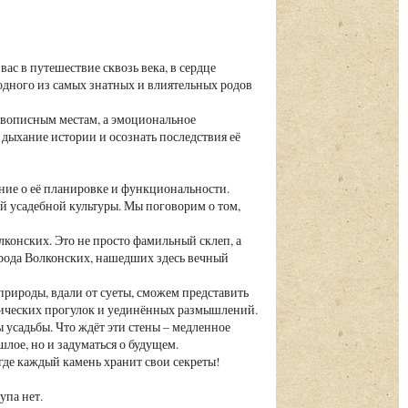
ас в путешествие сквозь века, в сердце
одного из самых знатных и влиятельных родов
живописным местам, а эмоциональное
дыхание истории и осознать последствия её
ение о её планировке и функциональности.
й усадебной культуры. Мы поговорим о том,
лконских. Это не просто фамильный склеп, а
рода Волконских, нашедших здесь вечный
природы, вдали от суеты, сможем представить
антических прогулок и уединённых размышлений.
усадьбы. Что ждёт эти стены – медленное
лое, но и задуматься о будущем.
 где каждый камень хранит свои секреты!
упа нет.