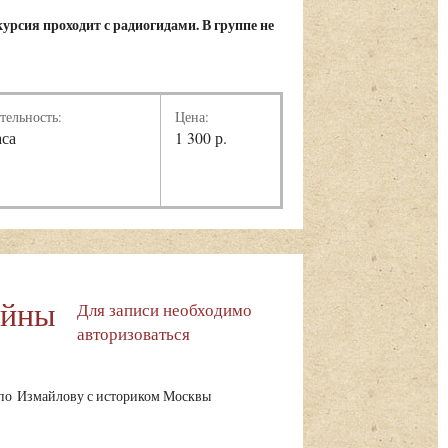
урсия проходит с радиогидами. В группе не
тельность:
Цена:
аса
1 300 р.
айны
Для записи необходимо
авторизоваться
 по Измайлову с историком Москвы