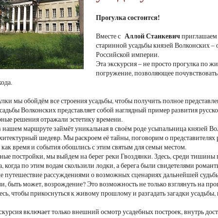
Прогулка состоится!
Аллой Станкевич
Вместе с
приглашаем в
старинной усадьбы князей Волконских – 
Российской империи.
Эта экскурсия – не просто прогулка по 
погружение, позволяющее почувствовать 
ода.
улки мы обойдём все строения усадьбы, чтобы получить полное представл
садьбы Волконских представляет собой наглядный пример развития русско
рные решения отражали эстетику времени.
в нашем маршруте займёт уникальная в своём роде усыпальница князей Во
итектурный шедевр. Мы раскроем её тайны, поговорим о представителях 
, как время и события обошлись с этим святым для семьи местом.
ные постройки, мы выйдем на берег реки Гвоздянки. Здесь, среди тишины 
на, когда по этим водам скользили лодки, а берега были свидетелями ром
 путешествие рассуждениями о возможных сценариях дальнейшей судьбы 
и, быть может, возрождение? Это возможность не только взглянуть на прош
сь, чтобы прикоснуться к живому прошлому и разгадать загадки усадьбы,
курсия включает только внешний осмотр усадебных построек, внутрь дост