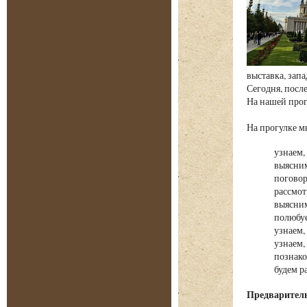
выставка, зап
Сегодня, посл
На нашей прог
На прогулке
узнаем,
выясним
поговор
рассмот
выясним
полюбуе
узнаем,
узнаем,
познако
будем р
Предварительн