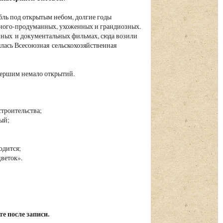
ль под открытым небом, долгие годы
ного-продуманных, ухоженных и грандиозных.
нных и документальных фильмах, сюда возили
рылась Всесоюзная сельскохозяйственная
вершим немало открытий.
 строительства;
вый;
ходится;
веток».
е после записи.