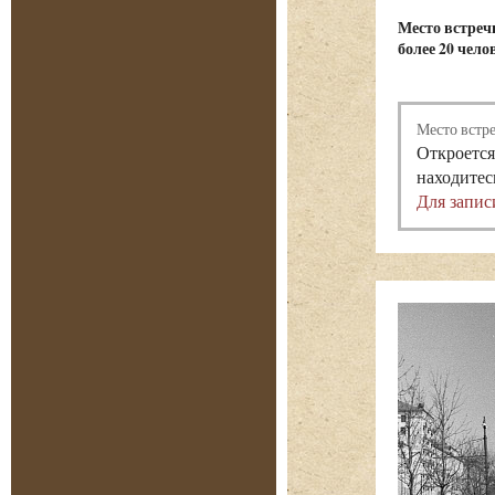
Место встречи
более 20 чело
Место встр
Откроется
находитес
Для запис