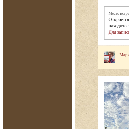
Место встр
Откроется
находитес
Для запис
Мари