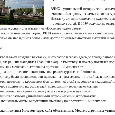
ВДНХ - уникальный исторический ансамб
считавшийся одним из самых архитектур
Выставку активно снимали в художестве
почетных гостей. В 1939 году, когда отк
адные журналисты назвали ее «Восьмым чудом света».
е масштабной реставрации, ВДНХ вновь сияет во всём своём великолепии.
улке мы насладимся основными достопримечательностями выставки и со
 мы:
 кто и зачем создавал выставку, и что располагалась здесь до грандиозного
, где раньше находился Главный вход на Выставку, и почему появился но
им, как менялась выставка на протяжении многих лет;
рим исторические павильоны, их архитектурные особенности.
, чему были посвящены эти павильоны изначально, и что сейчас в них на
мся невероятно красивыми фонтанами: «Дружба народов» и «Каменный ц
 что вдохновило их создателей, совершим интересные открытия;
 что помешало Армении вернуться в свой родной павильон;
мимся с самыми удивительными историческими экспонатами;
азвенчивать мифы, окружавшие выставку на протяжении многих лет.
ая покупка билетов через сайт обязательна. Место встречи вы увидит