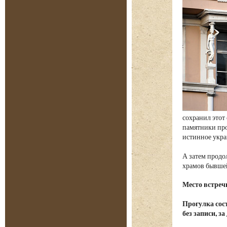
сохранил этот
памятники пр
истинное укра
А затем продо
храмов бывше
Место встреч
Прогулка сост
без записи, з