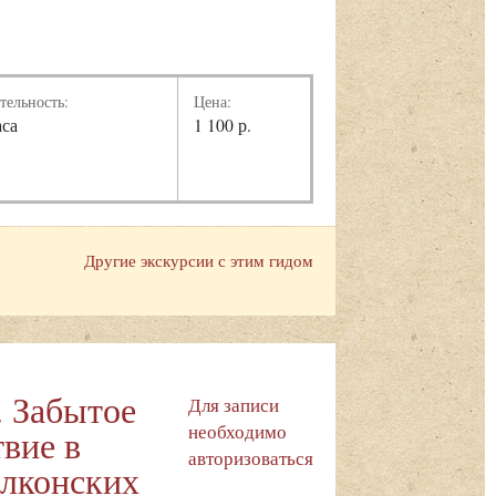
тельность:
Цена:
аса
1 100 р.
Другие экскурсии с этим гидом
. Забытое
Для записи
необходимо
вие в
авторизоваться
олконских