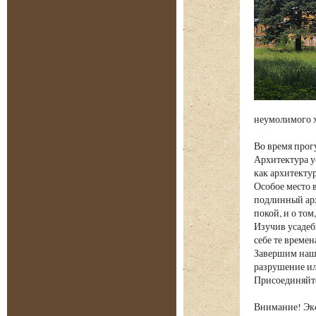
неумолимого х
Во время прог
Архитектура у
как архитекту
Особое место 
подлинный арх
покой, и о том
Изучив усадеб
себе те време
Завершим наше
разрушение ил
Присоединяйте
Внимание! Экс