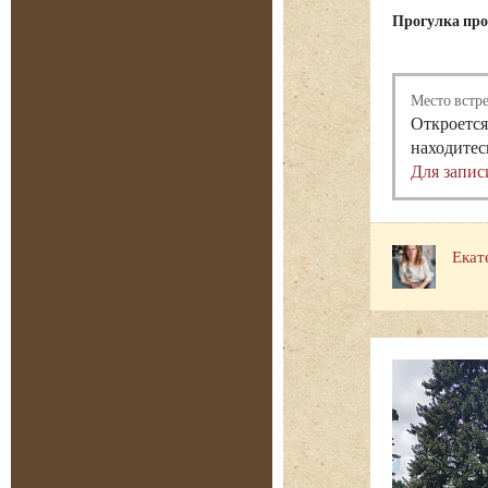
Прогулка прох
Место встр
Откроется
находитес
Для запис
Екат