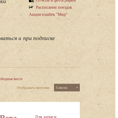
лки
Расписание поездок
Акция кэшбек "Мир"
ваться и при подписке
ободные места
Отображать прогулки:
Список
 Вера
Для записи