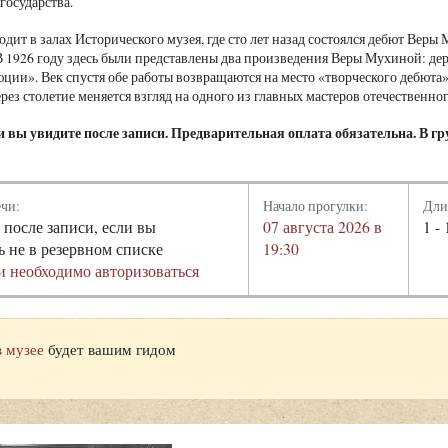
государства.
одит в залах Исторического музея, где сто лет назад состоялся дебют Вер
В 1926 году здесь были представлены два произведения Веры Мухиной: де
ции». Век спустя обе работы возвращаются на место «творческого дебюта
ерез столетие меняется взгляд на одного из главных мастеров отечественно
 вы увидите после записи. Предварительная оплата обязательна. В гру
ечи:
Начало прогулки:
Дли
 после записи, если вы
07 августа 2026 в
1 - 
ь не в резервном списке
19:30
и необходимо авторизоваться
в музее
будет вашим гидом