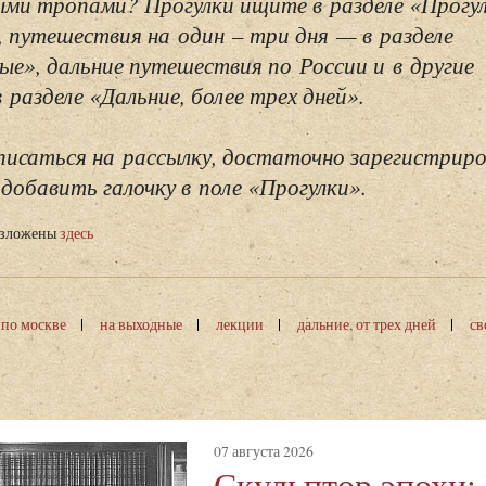
ми тропами? Прогулки ищите в разделе «Прогу
, путешествия на один – три дня — в разделе
ые», дальние путешествия по России и в другие
разделе «Дальние, более трех дней».
исаться на рассылку, достаточно зарегистриро
добавить галочку в поле «Прогулки».
изложены
здесь
 по москве
на выходные
лекции
дальние, от трех дней
св
07 августа 2026
Скульптор эпохи: