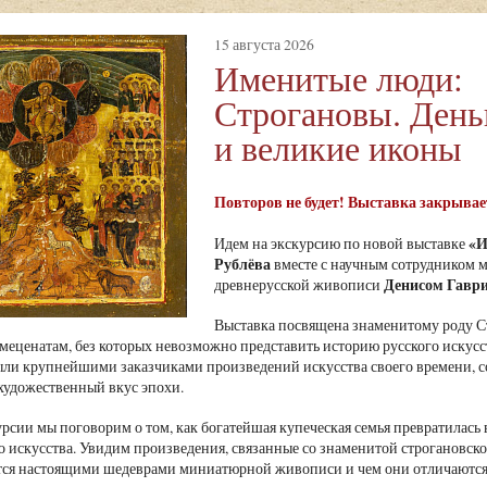
15 августа 2026
Именитые люди:
Строгановы. Деньг
и великие иконы
Повторов не будет! Выставка закрывае
«И
Идем на экскурсию по новой выставке
Рублёва
вместе с научным сотрудником м
Денисом Гавр
древнерусской живописи
Выставка посвящена знаменитому роду 
меценатам, без которых невозможно представить историю русского искусс
ли крупнейшими заказчиками произведений искусства своего времени, со
удожественный вкус эпохи.
урсии мы поговорим о том, как богатейшая купеческая семья превратилась
о искусства. Увидим произведения, связанные со знаменитой строгановск
ся настоящими шедеврами миниатюрной живописи и чем они отличаются 