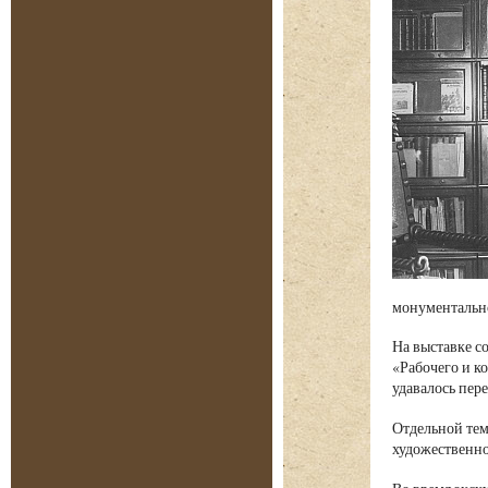
монументально
На выставке с
«Рабочего и к
удавалось пер
Отдельной тем
художественно