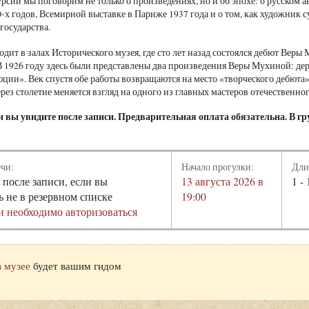
рсии мы поговорим не только о произведениях, но и об эпохе: о русском а
0-х годов, Всемирной выставке в Париже 1937 года и о том, как художник
государства.
одит в залах Исторического музея, где сто лет назад состоялся дебют Вер
В 1926 году здесь были представлены два произведения Веры Мухиной: де
ции». Век спустя обе работы возвращаются на место «творческого дебюта
ерез столетие меняется взгляд на одного из главных мастеров отечественно
 вы увидите после записи. Предварительная оплата обязательна. В гру
ечи:
Начало прогулки:
Дли
 после записи, если вы
13 августа 2026 в
1 - 
ь не в резервном списке
19:00
и необходимо авторизоваться
в музее
будет вашим гидом