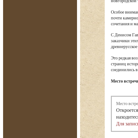
новгородской 
Особое вниман
почти камерно
сочетания и м
С Денисом Гав
заказчики эти
древнерусское
Это редкая во
страниц истор
соединились в
Место встреч
Место встр
Откроется
находитес
Для запис