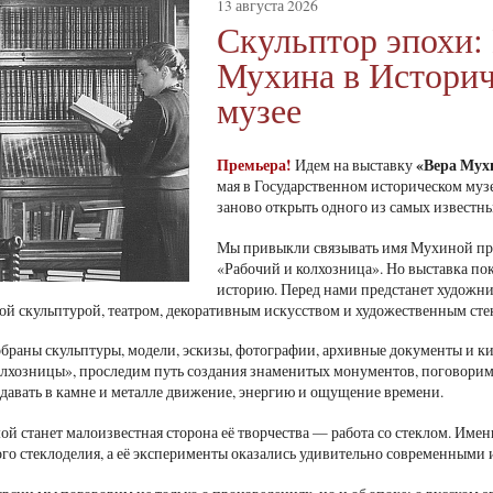
13 августа 2026
Скульптор эпохи:
Мухина в Истори
музее
Премьера!
«Вера Мухи
Идем на выставку
мая в Государственном историческом муз
заново открыть одного из самых известны
Мы привыкли связывать имя Мухиной пре
«Рабочий и колхозница». Но выставка по
историю. Перед нами предстанет художни
й скульптурой, театром, декоративным искусством и художественным сте
обраны скульптуры, модели, эскизы, фотографии, архивные документы и 
олхозницы», проследим путь создания знаменитых монументов, поговорим 
едавать в камне и металле движение, энергию и ощущение времени.
ой станет малоизвестная сторона её творчества — работа со стеклом. Имен
го стеклоделия, а её эксперименты оказались удивительно современными 