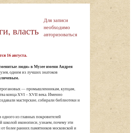
Для записи
необходимо
и, власть
авторизоваться
тся 16 августа.
менитые люди» в Музее имени Андрея
узея, одним из лучших знатоков
иличевым.
Строгановых — промышленникам, купцам,
тва конца XVI – XVII века. Именно
здавали мастерские, собирали библиотеки и
 в одного из главных покровителей
ой школой иконописи, узнаем, почему эти
от более ранних памятников московской и