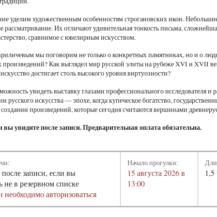
традиции.
ие уделим художественным особенностям строгановских икон. Небольшие 
е рассматривание. Их отличают удивительная тонкость письма, сложнейша
астерство, сравнимое с ювелирным искусством.
риличевым мы поговорим не только о конкретных памятниках, но и о людя
х произведений? Как выглядел мир русской элиты на рубеже XVI и XVII в
 искусство достигает столь высокого уровня виртуозности?
зможность увидеть выставку глазами профессионального исследователя и р
ии русского искусства — эпохе, когда купеческое богатство, государстве
 создании произведений, которые сегодня считаются вершинами древнерус
и вы увидите после записи. Предварительная оплата обязательна.
ечи:
Начало прогулки:
Дли
 после записи, если вы
15 августа 2026 в
1,5
ь не в резервном списке
13:00
и необходимо авторизоваться