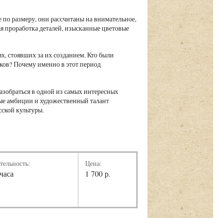
по размеру, они рассчитаны на внимательное,
я проработка деталей, изысканные цветовые
х, стоявших за их созданием. Кто были
еков? Почему именно в этот период
азобраться в одной из самых интересных
нные амбиции и художественный талант
ской культуры.
тельность:
Цена:
 часа
1 700 р.