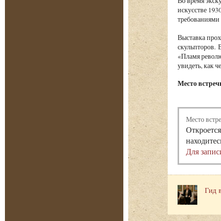
Во время экску
искусстве 193
требованиями 
Выставка прох
скульпторов. 
«Пламя револю
увидеть, как ч
Место встречи
Место встр
Откроется
находитес
Для запис
Гид 