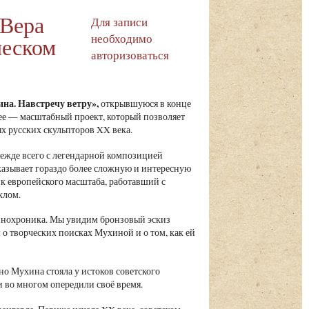
 Вера
Для записи
необходимо
ческом
авторизоваться
на. Навстречу ветру»,
открывшуюся в конце
ее — масштабный проект, который позволяет
х русских скульпторов XX века.
жде всего с легендарной композицией
казывает гораздо более сложную и интересную
к европейского масштаба, работавший с
клом.
кинохроника. Мы увидим бронзовый эскиз
о творческих поисках Мухиной и о том, как ей
но Мухина стояла у истоков советского
и во многом опередили своё время.