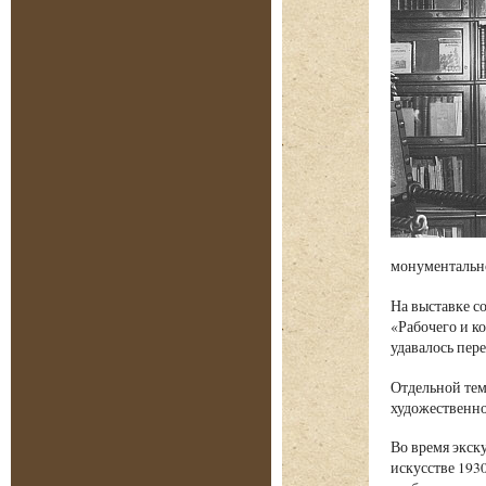
монументально
На выставке с
«Рабочего и к
удавалось пер
Отдельной тем
художественно
Во время экску
искусстве 193