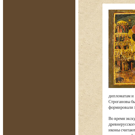
дипломатам и 
Строгановы бы
формировали х
Во время экск
древнерусског
иконы считают