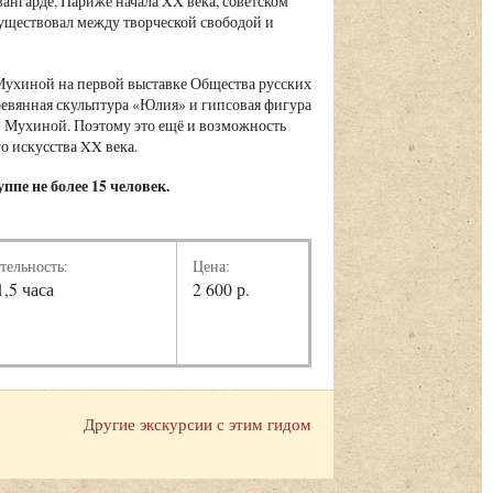
вангарде, Париже начала XX века, советском
 существовал между творческой свободой и
ы Мухиной на первой выставке Общества русских
ревянная скульптура «Юлия» и гипсовая фигура
» Мухиной. Поэтому это ещё и возможность
го искусства XX века.
ппе не более 15 человек.
тельность:
Цена:
1,5 часа
2 600 р.
Другие экскурсии с этим гидом