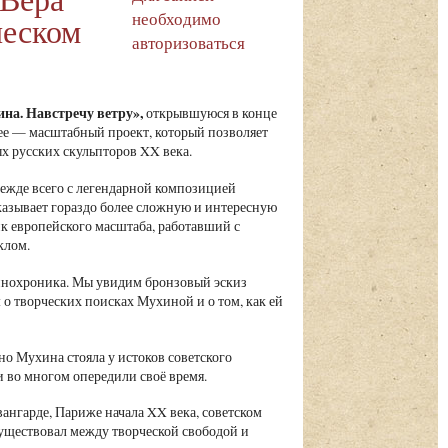
необходимо
ческом
авторизоваться
на. Навстречу ветру»,
открывшуюся в конце
ее — масштабный проект, который позволяет
х русских скульпторов XX века.
жде всего с легендарной композицией
казывает гораздо более сложную и интересную
к европейского масштаба, работавший с
клом.
кинохроника. Мы увидим бронзовый эскиз
о творческих поисках Мухиной и о том, как ей
но Мухина стояла у истоков советского
и во многом опередили своё время.
вангарде, Париже начала XX века, советском
 существовал между творческой свободой и