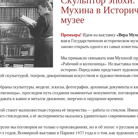
Мухина в Истори
музее
Премьера!
«Вера Мухи
Идем на выставку
мая в Государственном историческом муз
заново открыть одного из самых известны
Мы привыкли связывать имя Мухиной пре
«Рабочий и колхозница». Но выставка по
историю. Перед нами предстанет художни
й скульптурой, театром, декоративным искусством и художественным сте
обраны скульптуры, модели, эскизы, фотографии, архивные документы и 
олхозницы», проследим путь создания знаменитых монументов, поговорим 
едавать в камне и металле движение, энергию и ощущение времени.
ой станет малоизвестная сторона её творчества — работа со стеклом. Имен
го стеклоделия, а её эксперименты оказались удивительно современными 
рсии мы поговорим не только о произведениях, но и об эпохе: о русском а
0-х годов, Всемирной выставке в Париже 1937 года и о том, как художник