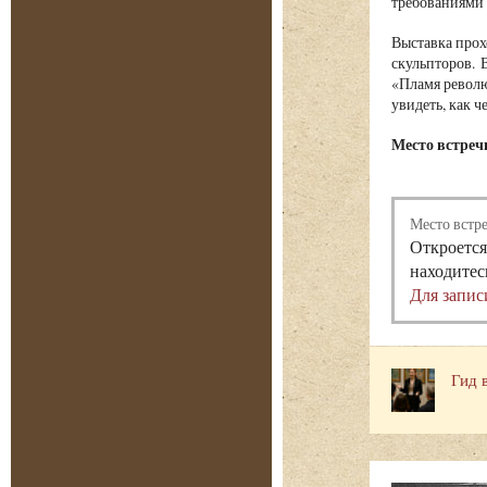
требованиями 
Выставка прох
скульпторов. 
«Пламя револю
увидеть, как ч
Место встречи
Место встр
Откроется
находитес
Для запис
Гид 