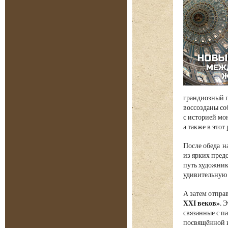
грандиозный п
воссозданы со
с историей мо
а также в этот
После обеда н
из ярких пред
путь художник
удивительную 
А затем отпра
XXI веков»
. 
связанные с п
посвящённой и