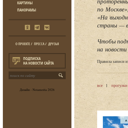
проторенны
КАРТИНЫ
по Москве»
ПАНОРАМЫ
«На выходн
страны — в 
Чтобы подп
О ПРОЕКТЕ
/
ПРЕССА
/
ДРУЗЬЯ
на новости 
ПОДПИСКА
Правила записи 
НА НОВОСТИ САЙТА
все
прогулки
Дизайн -
Notamedia
2026