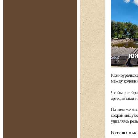
Южноуральские
между кочевни
Чтобы разобра
артефактами и
Начнем же мы 
сохранившуюся
удивляясь рел
В степях мы: