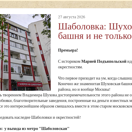
27 августа 2026
Шаболовка: Шухо
башня и не только
Премьера!
Марией Подъяпольской
С историком
ид
окрестностям.
Что первое приходит на ум, когда слыши
Конечно же знаменитая Шуховская башня, 
района, но и вообще Москвы!
 творением Владимира Шухова достопримечательности этого района не о
обняки, благотворительные заведения, построенные на деньги известных м
се это интереснейшим образом смешалось вместе в этом старом московск
едовать наследие Шаболовки и окрестностей!
и: у выхода из метро "Шаболовская"