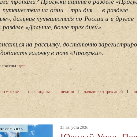
ми тропами? Прогулки ищите в разделе «Прогу
, путешествия на один – три дня — в разделе
ые», дальние путешествия по России и в другие
разделе «Дальние, более трех дней».
исаться на рассылку, достаточно зарегистриро
добавить галочку в поле «Прогулки».
изложены
здесь
 по москве
на выходные
лекции
дальние, от трех дней
по
25 августа 2026
Южный Урал. Пер