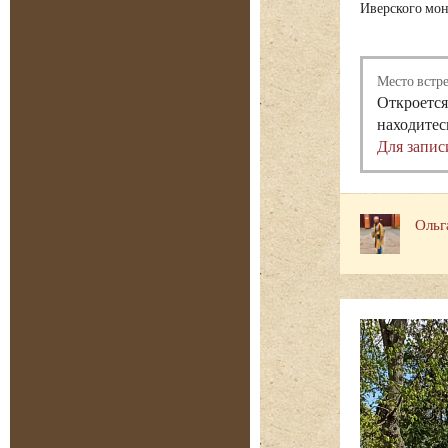
Иверского мон
Место встр
Откроется
находитес
Для запис
Ольг