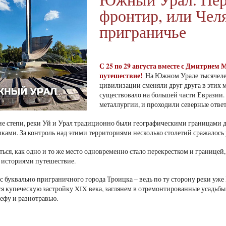
фронтир, или Чел
приграничье
С 25 по 29 августа вместе с Дмитрием
путешествие!
На Южном Урале тысячелет
цивилизации сменяли друг друга в этих ме
существовало на большей части Евразии. 
металлургии, и проходили северные отве
 степи, реки Уй и Урал традиционно были географическими границами для
ками. За контроль над этими территориями несколько столетий сражалось 
ться, как одно и то же место одновременно стало перекрестком и границе
 историями путешествие.
с буквально приграничного города Троицка – ведь по ту сторону реки уже
 купеческую застройку XIX века, заглянем в отремонтированные усадьбы
ьефу и разнотравью.