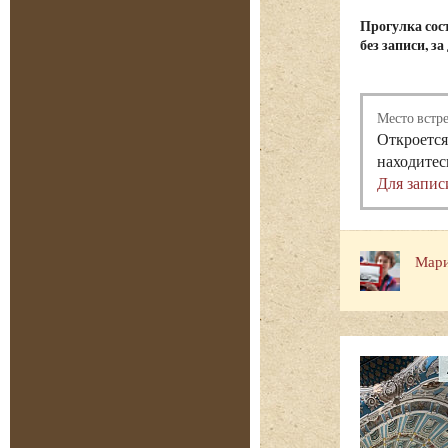
Прогулка сост
без записи, з
Место встр
Откроется
находитес
Для запис
Мари