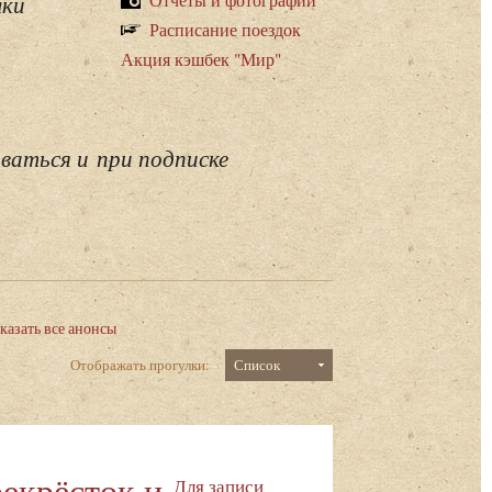
лки
Расписание поездок
Акция кэшбек "Мир"
ваться и при подписке
казать все анонсы
Отображать прогулки:
Список
екрёсток и
Для записи