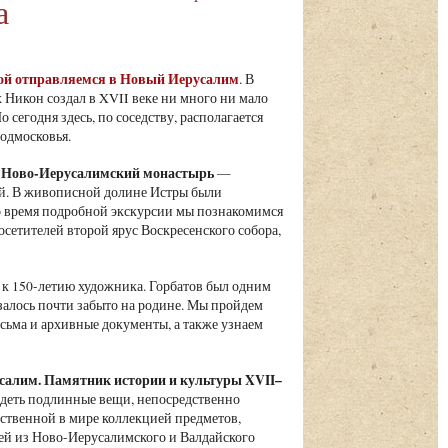
а
овой отправляемся в Новый Иерусалим
. В
Никон создал в XVII веке ни много ни мало
сегодня здесь, по соседству, располагается
одмосковья.
й Ново-Иерусалимский монастырь
—
ой. В живописной долине Истры были
Во время подробной экскурсии мы познакомимся
осетителей второй ярус Воскресенского собора,
 к 150-летию художника. Горбатов был одним
залось почти забыто на родине. Мы пройдем
сьма и архивные документы, а также узнаем
алим. Памятник истории и культуры XVII–
видеть подлинные вещи, непосредственно
ственной в мире коллекцией предметов,
зей из Ново-Иерусалимского и Валдайского