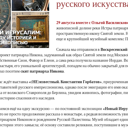
русского искусств
29 августа вместе с Ольгой Василиск
живописной долине реки Истры патриарх 
пространственную икону Святой земли. Но 
еще и крупнейший музейный комплекс П
Воскресенски
Сначала мы отправимся в
роект патриарха Никона, задуманный как образ Святой земли под Москв
бственные Сион, Фавор и Елеон, а сама река получила название Иордан. 
настыря, его уникальной архитектурой, попадем на обычно закрытый для п
скит патриарха Никона
 раз посетим
.
«(НЕ)известный. Константин Горбатов»
ас ждёт выставка
, приуроченная
ставителей русского импрессионизма, однако после эмиграции его имя ока
а от волжского Ставрополя до Берлина, увидим живопись, фотографии, пи
историю спасения его наследия.
«Новый Иерус
вимся ещё на одну экскурсию — по постоянной экспозиции
Это не просто продолжение рассказа о монастыре, а редкая возможность у
атриархом Никоном и рождением Русской Палестины. Музей обладает един
стории этого замысла; её основу составили реликвии, поступившие в му