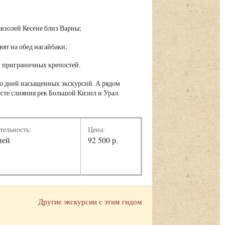
взолей Кесене близ Варны;
вят на обед нагайбаки;
з приграничных крепостей.
ько дней насыщенных экскурсий. А рядом
сте слияния рек Большой Кизил и Урал.
тельность:
Цена:
ней
92 500 р.
Другие экскурсии с этим гидом