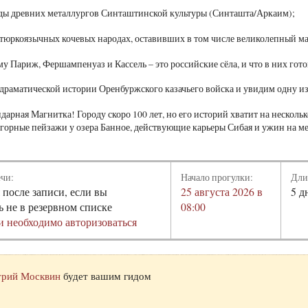
еды древних металлургов Синташтинской культуры (Синташта/Аркаим);
 тюркоязычных кочевых народах, оставивших в том числе великолепный ма
му Париж, Фершампенуаз и Кассель – это российские сёла, и что в них гото
 драматической истории Оренбуржского казачьего войска и увидим одну и
ндарная Магнитка! Городу скоро 100 лет, но его историй хватит на нескол
горные пейзажи у озера Банное, действующие карьеры Сибая и ужин на ме
ечи:
Начало прогулки:
Дли
 после записи, если вы
25 августа 2026 в
5 д
ь не в резервном списке
08:00
и необходимо авторизоваться
рий Москвин
будет вашим гидом