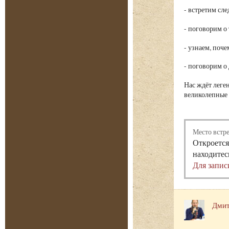
- встретим сл
- поговорим о
- узнаем, поче
- поговорим о
Нас ждёт леге
великолепные 
Место встр
Откроется
находитес
Для запис
Дмит