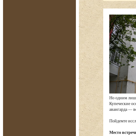
Но одним лишь
Купеческие ос
авангарда — в
Пойдемте иссл
Место встреч