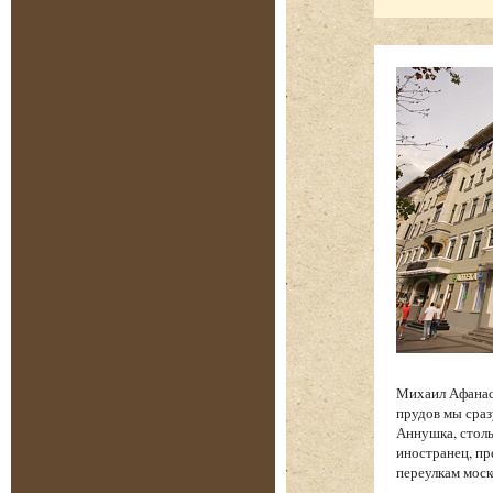
Михаил Афанась
прудов мы сраз
Аннушка, столь
иностранец, п
переулкам моск