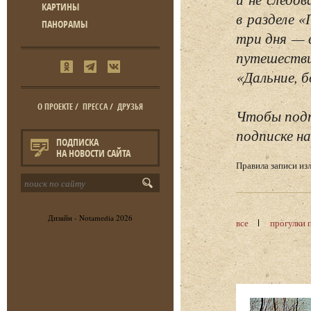
КАРТИНЫ
в разделе 
ПАНОРАМЫ
три дня — 
путешестви
«Дальние, б
О ПРОЕКТЕ
/
ПРЕССА
/
ДРУЗЬЯ
Чтобы подп
подписке на
ПОДПИСКА
НА НОВОСТИ САЙТА
Правила записи и
Дизайн -
Notamedia
2026
все
прогулки 