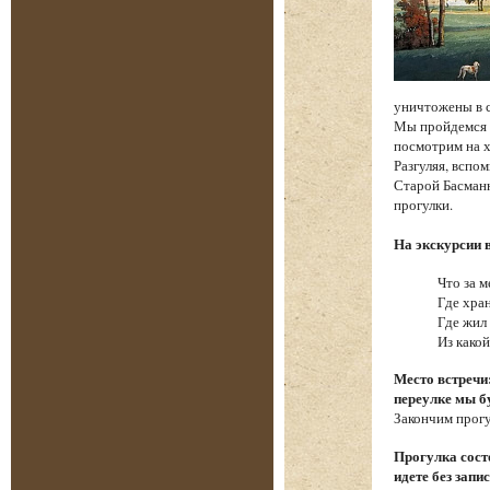
уничтожены в 
Мы пройдемся п
посмотрим на х
Разгуляя, вспо
Старой Басманн
прогулки.
На экскурсии 
Что за м
Где хра
Где жил
Из како
Место встречи
переулке мы б
Закончим прогу
Прогулка состо
идете без запи