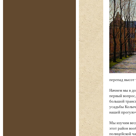
перепад высот 
Начнем мы в до
первый вопрос,
большой трансп
усадьбы Колыче
нашей прогуло
Мы изучим весь
этот район воо
полицейской ча