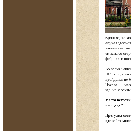
единоверческие
обучал здесь с
напоминает мес
связана со стар
фабрики, и по
Во время наше
1920-х гг., а 
пройдемся по б
Носова — мале
здание Москвы
Место встречи
площадь".
Прогулка состо
идете без запи