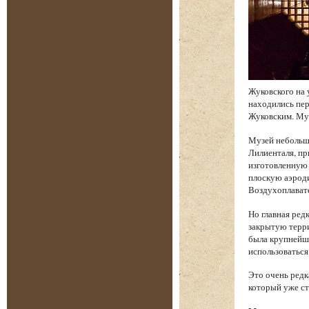
Жуковского на 
находились пе
Жуковским. Муз
Музей небольш
Лилиенталя, пр
изготовленную 
плоскую аэроди
Воздухоплават
Но главная ред
закрытую терри
была крупнейше
использоваться
Это очень редк
который уже ст