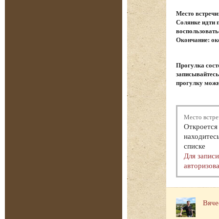
Место встречи
Солянке идти 
воспользовать
Окончание: ок
Прогулка сост
записывайтесь.
прогулку можн
Место встре
Откроется 
находитесь
списке
Для запис
авторизова
Вяче