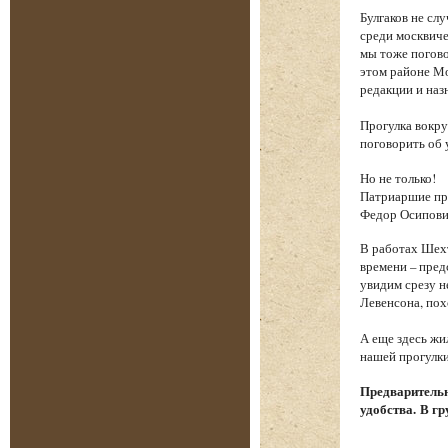
Булгаков не сл
среди москвиче
мы тоже погово
этом районе Мо
редакции и наз
Прогулка вокру
поговорить об 
Но не только!
Патриаршие пру
Федор Осипови
В работах Шехт
времени – пред
увидим срезу 
Левенсона, пох
А еще здесь жи
нашей прогулки
Предварительн
удобства. В гр