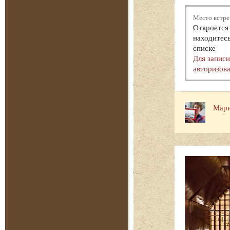
Место встре
Откроется 
находитесь
списке
Для запис
авторизова
Мари