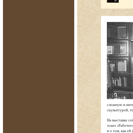
сложную и инт
скульптурой, т
На выставке со
эскиз «Рабочег
и о том, как е