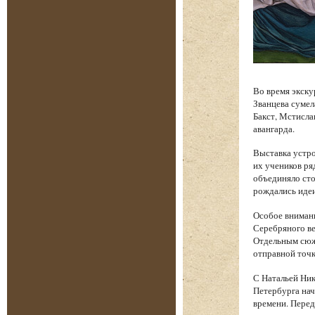
Во время экску
Званцева сумел
Бакст, Мстисла
авангарда.
Выставка устро
их учеников ря
объединяло сто
рождались идеи
Особое вниман
Серебряного ве
Отдельным сюже
отправной точк
С Натальей Ник
Петербурга нач
времени. Перед