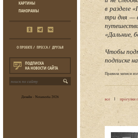
КАРТИНЫ
в разделе 
ПАНОРАМЫ
три дня — 
путешестви
«Дальние, б
О ПРОЕКТЕ
/
ПРЕССА
/
ДРУЗЬЯ
Чтобы подп
подписке на
ПОДПИСКА
НА НОВОСТИ САЙТА
Правила записи и
Дизайн -
Notamedia
2026
все
прогулки 