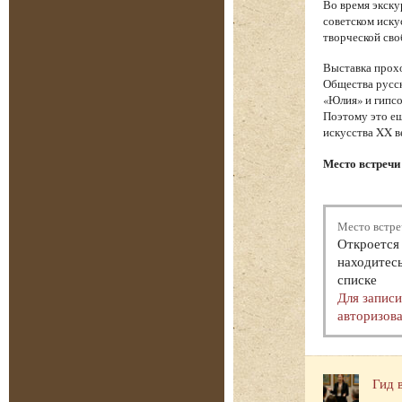
Во время экску
советском иску
творческой сво
Выставка прохо
Общества русск
«Юлия» и гипсо
Поэтому это ещ
искусства XX в
Место встречи 
Место встре
Откроется 
находитесь
списке
Для запис
авторизова
Гид 