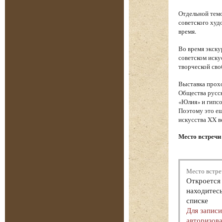
Отдельной темо
советского худ
время.
Во время экску
советском иску
творческой сво
Выставка прохо
Общества русск
«Юлия» и гипсо
Поэтому это ещ
искусства XX в
Место встречи 
Место встре
Откроется 
находитесь
списке
Для запис
авторизова