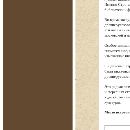
Именно Строган
библиотеки и 
Во время экску
древнерусского
эти иконы счи
московской и н
Особое внимани
внимательное, 
изысканные цве
С Денисом Гавр
были заказчики
древнерусское 
Это редкая воз
интересных стр
художественный
культуры.
Место встречи