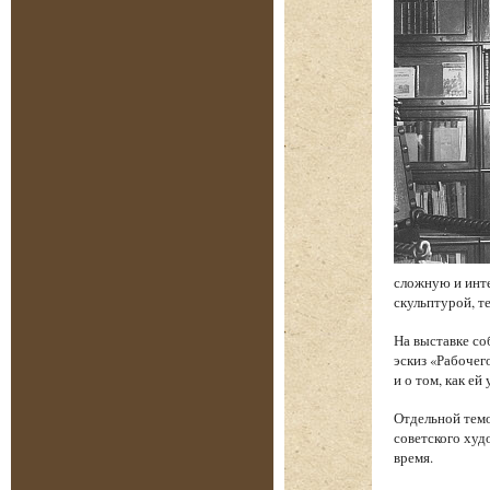
сложную и инт
скульптурой, т
На выставке со
эскиз «Рабочег
и о том, как е
Отдельной темо
советского худ
время.