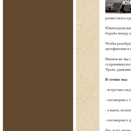
разместился од
Южноуральские 
борьба между к
Чтобы разобрат
артефактами и 
Начнем же мы с
сохранившуюся 
Урала, удивляя
В степях мы:
- встретим сле
- поговорим о 
- узнаем, поче
- поговорим о 
Нас ждёт леген