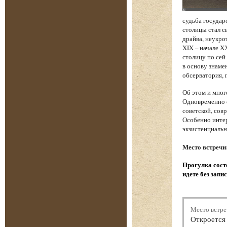
судьба государ
столицы стал с
драйва, неукро
XIX – начале Х
столицу по сей
в основу знаме
обсерватория, 
Об этом и мног
Одновременно с
советской, сов
Особенно интер
экзистенциаль
Место встречи
Прогулка состо
идете без запи
Место встре
Откроется 