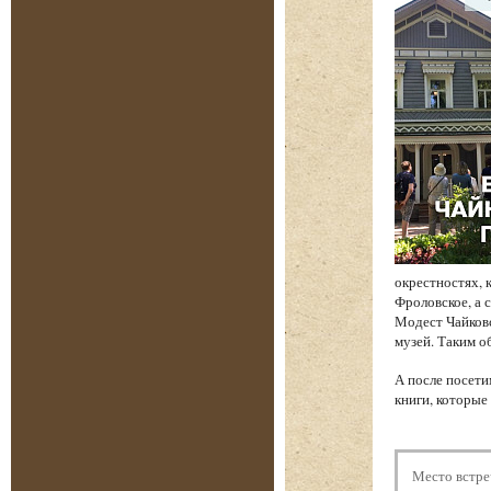
окрестностях, 
Фроловское, а 
Модест Чайков
музей. Таким о
А после посети
книги, которые
Место встре