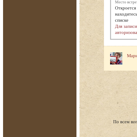
Место встре
Откроется 
находитесь
списке
Для запис
авторизова
Мари
По всем во