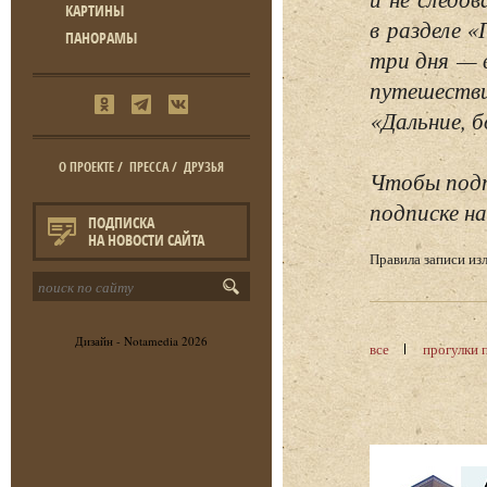
КАРТИНЫ
в разделе 
ПАНОРАМЫ
три дня — 
путешестви
«Дальние, б
О ПРОЕКТЕ
/
ПРЕССА
/
ДРУЗЬЯ
Чтобы подп
подписке на
ПОДПИСКА
НА НОВОСТИ САЙТА
Правила записи и
Дизайн -
Notamedia
2026
все
прогулки 