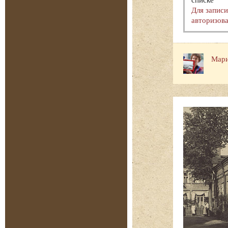
Для запис
авторизова
Мари