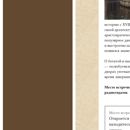
историю с XVII
своей архитект
аристократичес
популярное дач
и выстроены шл
появился знам
О богатой и на
— полюбуемся 
дворах уютные 
время завершае
Место встречи
радиогидами.
Место встре
Откроется 
находитесь
списке