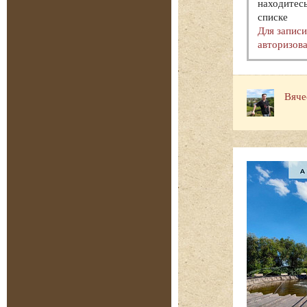
находитесь
списке
Для запис
авторизова
Вяче