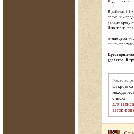
Федор Осипови
В работах Шехт
времени – пред
увидим срезу 
Левенсона, пох
А еще здесь жи
нашей прогулки
Предварительн
удобства. В гр
Место встре
Откроется 
находитесь
списке
Для запис
авторизова
Ольг