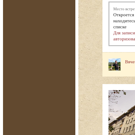
Место встре
Откроется 
находитесь
списке
Для запис
авторизова
Вяче