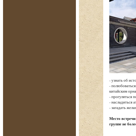
- узнать об ис
- полюбоватьс
китайским орн
- прогуляться 
- насладиться 
- загадать жел
Место встречи
группе не боле