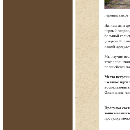
перепад высот 
Начнем мы в до
первый вопрос,
большой трансп
усадьбы Колыче
нашей прогуло
Мы изучим весь
этот район воо
полицейской ча
Место встречи
Солянке идти 
воспользовать
Окончание: ок
Прогулка сост
записывайтесь.
прогулку можн