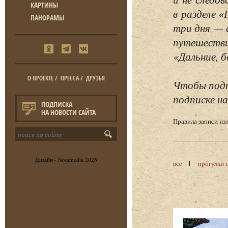
КАРТИНЫ
в разделе 
ПАНОРАМЫ
три дня — 
путешестви
«Дальние, б
О ПРОЕКТЕ
/
ПРЕССА
/
ДРУЗЬЯ
Чтобы подп
подписке на
ПОДПИСКА
НА НОВОСТИ САЙТА
Правила записи и
Дизайн -
Notamedia
2026
все
прогулки 