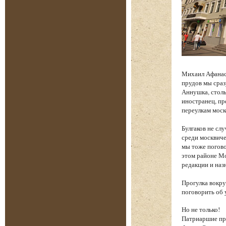
Михаил Афанась
прудов мы сраз
Аннушка, столь
иностранец, п
переулкам моск
Булгаков не сл
среди москвиче
мы тоже погово
этом районе Мо
редакции и наз
Прогулка вокру
поговорить об 
Но не только!
Патриаршие пру