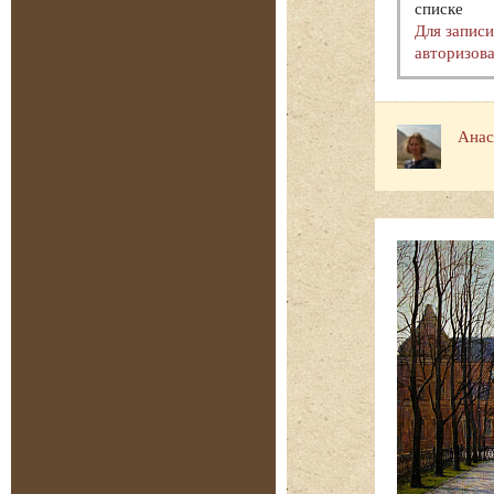
списке
Для запис
авторизова
Анас