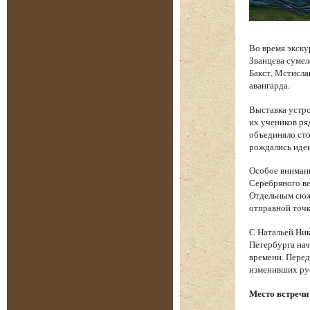
Во время экску
Званцева сумел
Бакст, Мстисла
авангарда.
Выставка устро
их учеников ря
объединяло сто
рождались идеи
Особое вниман
Серебряного ве
Отдельным сюже
отправной точк
С Натальей Ник
Петербурга нач
времени. Перед
изменивших ру
Место встречи 