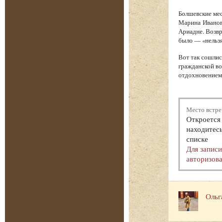
Болшевские мес
Марина Иванов
Ариадне. Возв
было — «нельзя
Вот так сошлис
гражданской во
отдохновением.
Место встре
Откроется 
находитесь
списке
Для запис
авторизова
Ольг