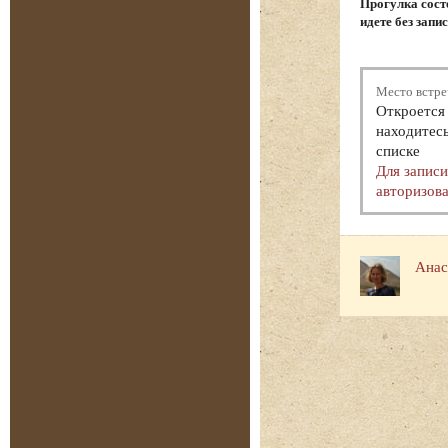
Прогулка состо
идете без запи
Место встре
Откроется 
находитесь
списке
Для запис
авторизова
Анас