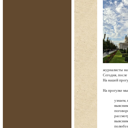
журналисты на
Сегодня, после
На нашей прог
На прогулке 
узнаем, 
выясним
поговор
рассмот
выясним
полюбуе