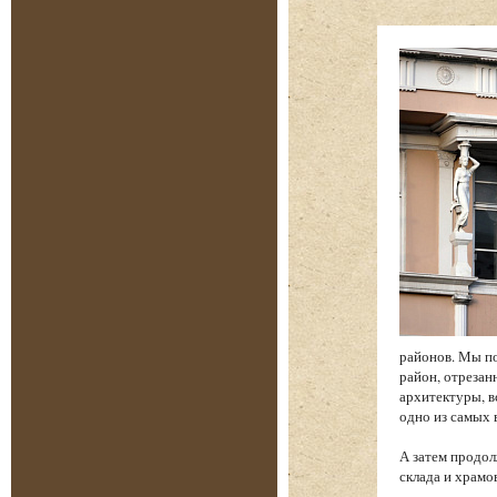
районов. Мы по
район, отреза
архитектуры, в
одно из самых
А затем продол
склада и храм