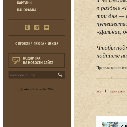
КАРТИНЫ
в разделе 
ПАНОРАМЫ
три дня — 
путешестви
«Дальние, б
О ПРОЕКТЕ
/
ПРЕССА
/
ДРУЗЬЯ
Чтобы подп
подписке на
ПОДПИСКА
НА НОВОСТИ САЙТА
Правила записи и
Дизайн -
Notamedia
2026
все
прогулки 