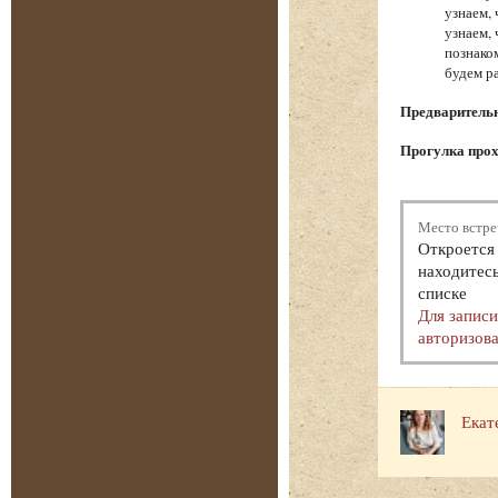
узнаем,
узнаем,
познако
будем р
Предварительна
Прогулка прох
Место встре
Откроется 
находитесь
списке
Для запис
авторизова
Екат