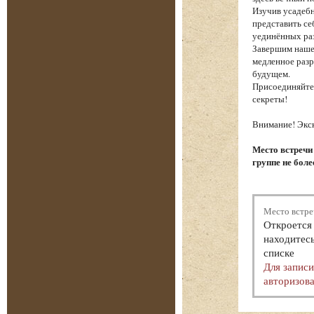
Изучив усадебн
представить се
уединённых ра
Завершим наше
медленное разр
будущем.
Присоединяйтес
секреты!
Внимание! Экск
Место встречи
группе не боле
Место встре
Откроется 
находитесь
списке
Для запис
авторизова