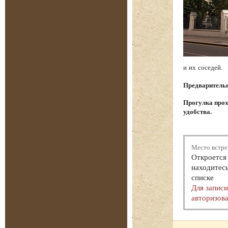
и их соседей.
Предварительна
Прогулка прох
удобства.
Место встре
Откроется 
находитесь
списке
Для запис
авторизова