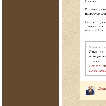
Шухова.
В-третьих, в э
попробуем забр
Наконец, в рам
храмы и сложн
маленький крем
Место встре
Откроется 
находитесь
списке
Для запис
авторизова
Дмит