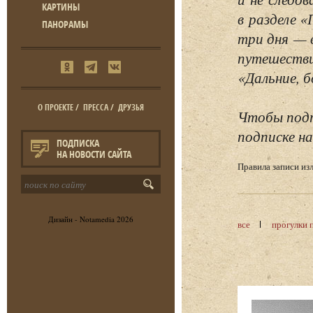
КАРТИНЫ
в разделе 
ПАНОРАМЫ
три дня — 
путешестви
«Дальние, б
О ПРОЕКТЕ
/
ПРЕССА
/
ДРУЗЬЯ
Чтобы подп
подписке на
ПОДПИСКА
НА НОВОСТИ САЙТА
Правила записи и
Дизайн -
Notamedia
2026
все
прогулки 