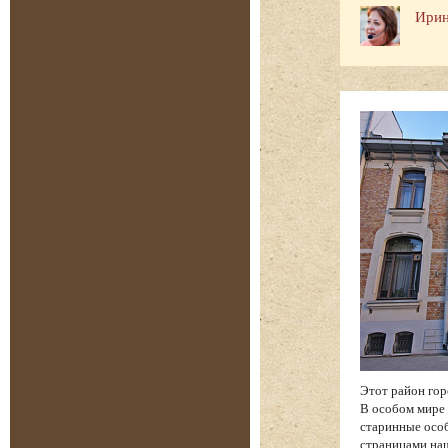
Ирин
Этот район гор
В особом мире 
старинные особ
страницами на