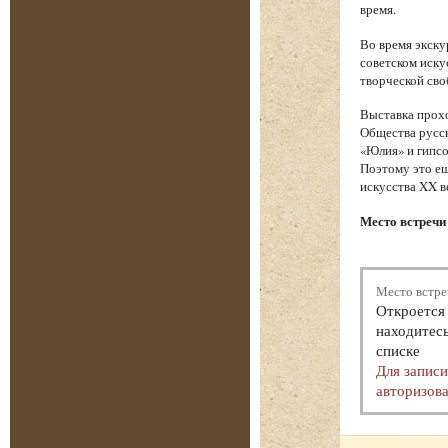
время.
Во время экску
советском иску
творческой сво
Выставка прохо
Общества русск
«Юлия» и гипсо
Поэтому это ещ
искусства XX в
Место встречи 
Место встре
Откроется 
находитесь
списке
Для запис
авторизова