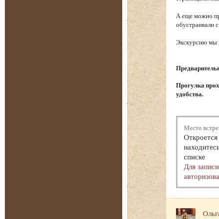
А еще можно пр
обустраивали с
Экскурсию мы н
Предварительна
Прогулка прох
удобства.
Место встре
Откроется 
находитесь
списке
Для запис
авторизова
Ольг