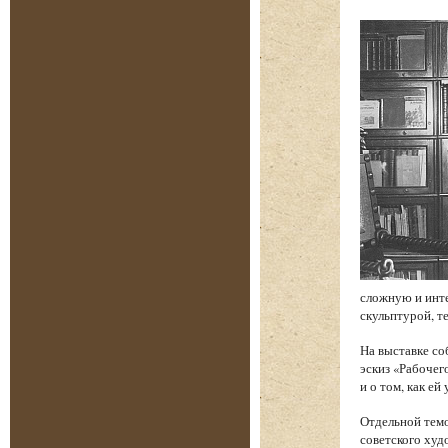
сложную и инт
скульптурой, т
На выставке со
эскиз «Рабочег
и о том, как е
Отдельной темо
советского худ