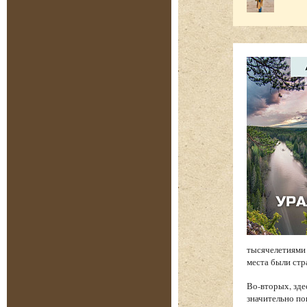
тысячелетиями 
места были стр
Во-вторых, зде
значительно по