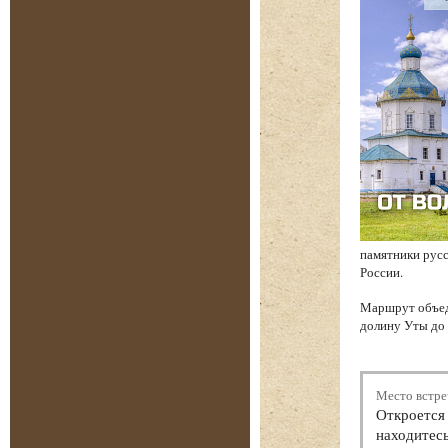
памятники русс
России.
Маршрут объед
долину Уты до 
Место встре
Откроется 
находитесь