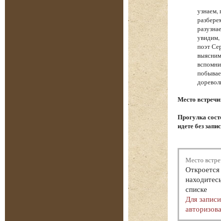
узнаем,
разбере
разузна
увидим,
поэт Се
выясним
вспомни
побывае
доревол
Место встречи
Прогулка состо
идете без запи
Место встре
Откроется 
находитесь
списке
Для запис
авторизова