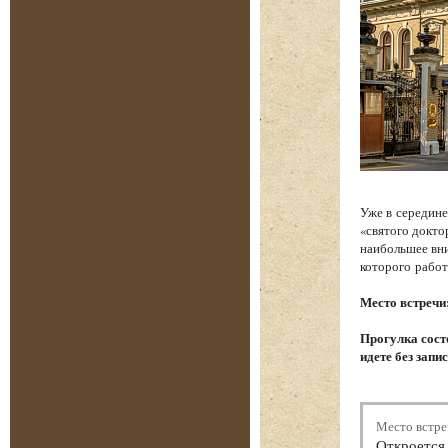
Уже в середине
«святого докто
наибольшее вни
которого работ
Место встречи
Прогулка состо
идете без запи
Место встре
Откроется 