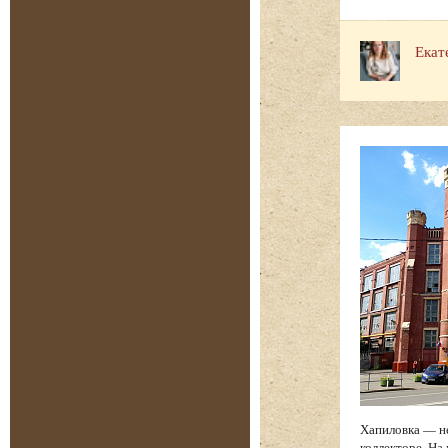
Екат
Хапиловка — н
коллекторе. На