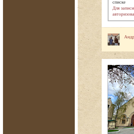
списке
Для запис
авторизова
Андр