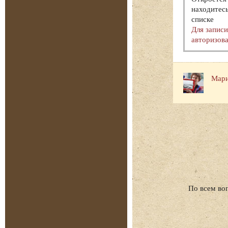
находитесь
списке
Для запис
авторизова
Мари
По всем во