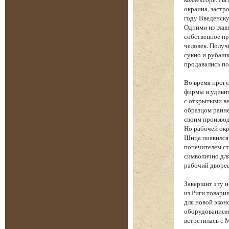
окраина, застр
году Введенску
Одними из глав
собственное пр
человек. Получ
сукно и рубашк
продавались по
Во время прогу
фирмы и удиви
с открытыми ве
образцом ранне
своим производ
Но рабочей окр
Шица появился
попечителем ст
символично для
рабочий дворе
Завершит эту 
из Риги товари
для новой экон
оборудованием 
встретилась с 