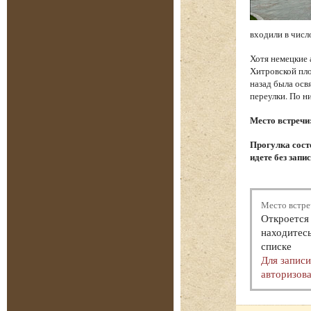
входили в числ
Хотя немецкие 
Хитровской пло
назад была осв
переулки. По н
Место встречи
Прогулка состо
идете без запи
Место встре
Откроется 
находитесь
списке
Для запис
авторизова