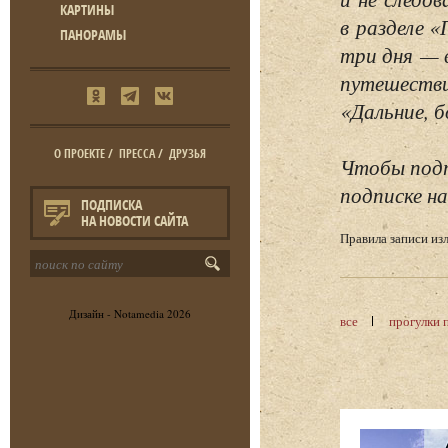
КАРТИНЫ
в разделе 
ПАНОРАМЫ
три дня — 
путешестви
«Дальние, б
О ПРОЕКТЕ
/
ПРЕССА
/
ДРУЗЬЯ
Чтобы подп
подписке на
ПОДПИСКА
НА НОВОСТИ САЙТА
Правила записи и
Дизайн -
Notamedia
2026
все
прогулки 