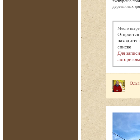
экскурсию прог
деревянных дом
Место встре
Откроется 
находитесь
списке
Для запис
авторизова
Ольг