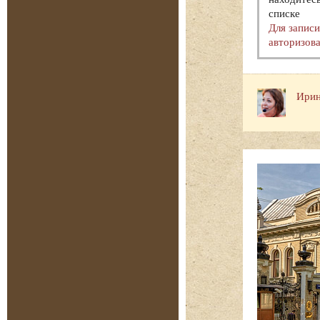
списке
Для запис
авторизова
Ирин