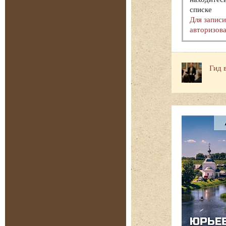
списке
Для запис
авторизова
Гид 