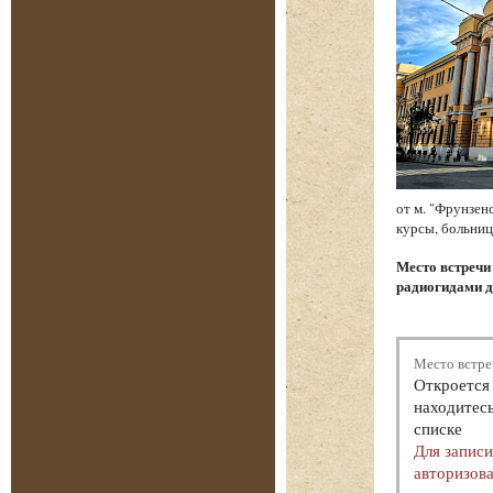
от м. "Фрунзен
курсы, больниц
Место встреч
радиогидами д
Место встре
Откроется 
находитесь
списке
Для запис
авторизова