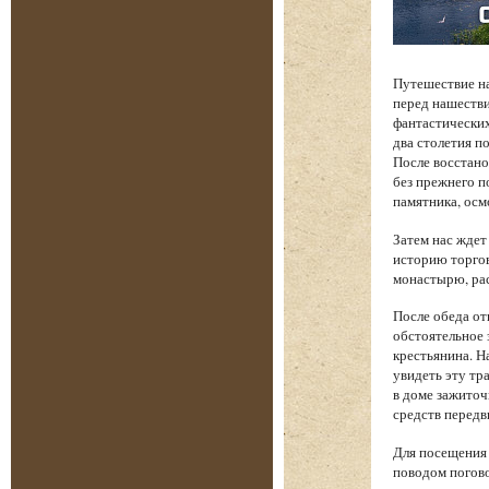
Путешествие на
перед нашеств
фантастических
два столетия п
После восстано
без прежнего п
памятника, осм
Затем нас жде
историю торгов
монастырю, рас
После обеда от
обстоятельное 
крестьянина. Н
увидеть эту тр
в доме зажиточ
средств передв
Для посещения 
поводом погово