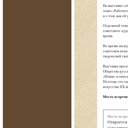
На выставке со
эскиз «Рабочег
и о том, как е
Отдельной темо
советского худ
время.
Во время экску
советском иску
творческой сво
Выставка прохо
Общества русск
«Юлия» и гипсо
Поэтому это ещ
искусства XX в
Место встречи 
Место встре
Откроется 
находитесь