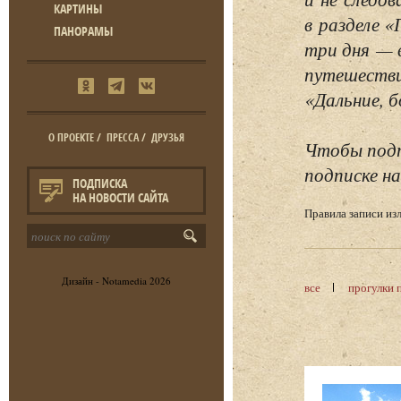
КАРТИНЫ
в разделе 
ПАНОРАМЫ
три дня — 
путешестви
«Дальние, б
О ПРОЕКТЕ
/
ПРЕССА
/
ДРУЗЬЯ
Чтобы подп
подписке на
ПОДПИСКА
НА НОВОСТИ САЙТА
Правила записи и
Дизайн -
Notamedia
2026
все
прогулки 