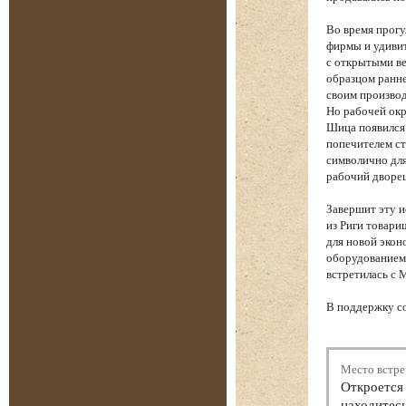
Во время прогу
фирмы и удиви
с открытыми ве
образцом ранне
своим производ
Но рабочей окр
Шица появился
попечителем ст
символично для
рабочий дворе
Завершит эту 
из Риги товари
для новой экон
оборудованием 
встретилась с 
В поддержку с
Место встре
Откроется 
находитесь