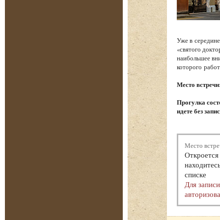
Уже в середине
«святого докто
наибольшее вни
которого работ
Место встречи
Прогулка состо
идете без запи
Место встре
Откроется 
находитесь
списке
Для запис
авторизова