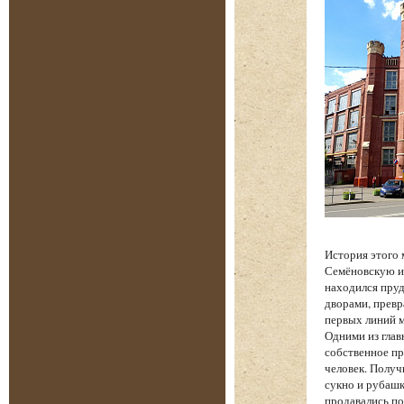
История этого 
Семёновскую и 
находился пруд
дворами, превр
первых линий м
Одними из глав
собственное пр
человек. Получ
сукно и рубашк
продавались по