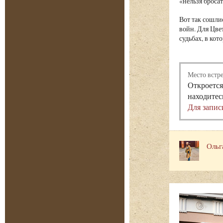
«нельзя бросат
Вот так сошли
войн. Для Цве
судьбах, в ко
Место встр
Откроется
находитес
Для запис
Ольг