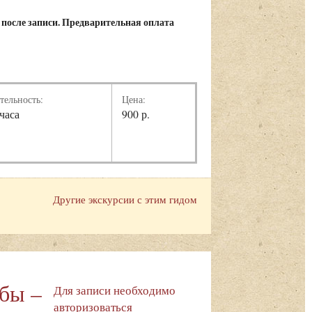
 после записи. Предварительная оплата
тельность:
Цена:
 часа
900 р.
Другие экскурсии с этим гидом
ьбы –
Для записи необходимо
авторизоваться