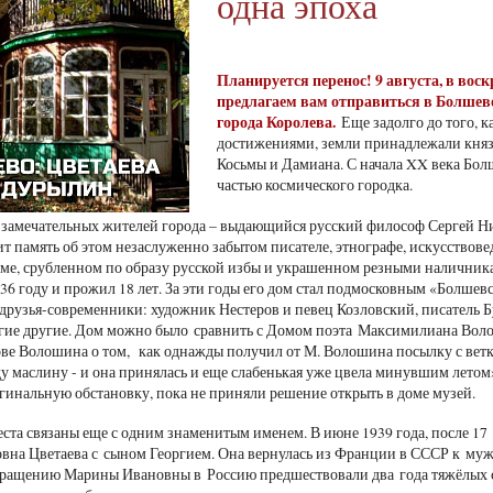
одна эпоха
Планируется перенос! 9 августа
, в вос
предлагаем вам отправиться в Болшев
города Королева.
Еще задолго до того, к
достижениями, земли принадлежали князь
Косьмы и Дамиана. С начала XX века Болш
частью космического городка.
 замечательных жителей города – выдающийся русский философ Сергей Н
т память об этом незаслуженно забытом писателе, этнографе, искусствовед
оме, срубленном по образу русской избы и украшенном резными наличника
936 году и прожил 18 лет. За эти годы его дом стал подмосковным «Болшев
друзья-современники: художник Нестеров и певец Козловский, писатель Б
гие другие. Дом можно было сравнить с Домом поэта Максимилиана Волош
ове Волошина о том, как однажды получил от М. Волошина посылку с вет
ду маслину - и она принялась и еще слабенькая уже цвела минувшим лет
гинальную обстановку, пока не приняли решение открыть в доме музей.
ста связаны еще с одним знаменитым именем. В июне 1939 года, после 17
на Цветаева с сыном Георгием. Она вернулась из Франции в СССР к му
вращению Марины Ивановны в Россию предшествовали два года тяжёлых 