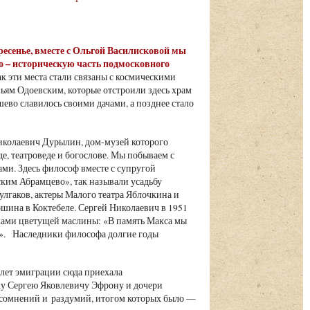
кресенье, вместе с Ольгой Василисковой мы
о – историческую часть подмосковного
ак эти места стали связаны с космическими
ям Одоевским, которые отстроили здесь храм
ево славилось своими дачами, а позднее стало
иколаевич Дурылин, дом-музей которого
е, театроведе и богослове. Мы побываем с
ми. Здесь философ вместе с супругой
ским Абрамцево», так называли усадьбу
улгаков, актеры Малого театра Яблочкина и
ина в Коктебеле. Сергей Николаевич в 1951
ками цветущей маслины: «В память Макса мы
ом». Наследники философа долгие годы
 лет эмиграции сюда приехала
жу Сергею Яковлевичу Эфрону и дочери
сомнений и раздумий, итогом которых было —