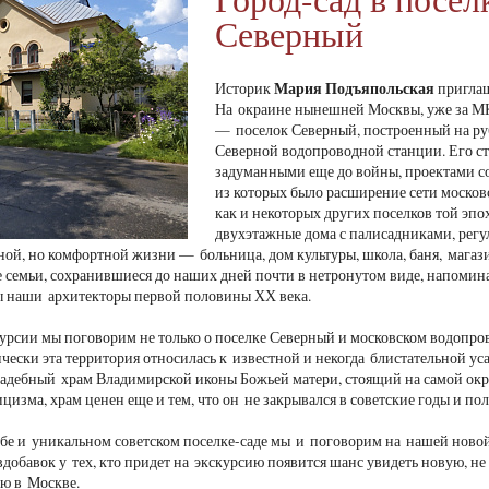
Северный
Мария Подъяпольская
Историк
приглаш
На окраине нынешней Москвы, уже за МК
— поселок Северный, построенный на ру
Северной водопроводной станции. Его ст
задуманными еще до войны, проектами с
из которых было расширение сети москов
как и некоторых других поселков той эпо
двухэтажные дома с палисадниками, регул
ной, но комфортной жизни — больница, дом культуры, школа, баня, мага
е семьи, сохранившиеся до наших дней почти в нетронутом виде, напомина
ы наши архитекторы первой половины ХХ века.
урсии мы поговорим не только о поселке Северный и московском водопров
чески эта территория относилась к известной и некогда блистательной уса
адебный храм Владимирской иконы Божьей матери, стоящий на самой окр
ицизма, храм ценен еще и тем, что он не закрывался в советские годы и п
ьбе и уникальном советском поселке-саде мы и поговорим на нашей новой
добавок у тех, кто придет на экскурсию появится шанс увидеть новую, не
ю в Москве.