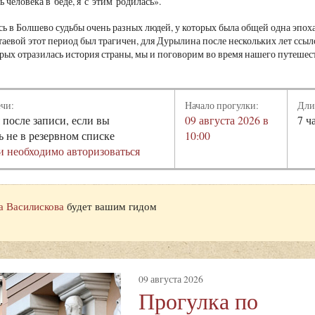
ь человека в беде, я с этим родилась».
сь в Болшево судьбы очень разных людей, у которых была общей одна эпох
таевой этот период был трагичен, для Дурылина после нескольких лет ссы
торых отразилась история страны, мы и поговорим во время нашего путешес
ечи:
Начало прогулки:
Дли
 после записи, если вы
09 августа 2026 в
7 ч
ь не в резервном списке
10:00
и необходимо авторизоваться
а Василискова
будет вашим гидом
09 августа 2026
Прогулка по