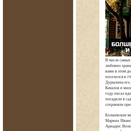
В числе самых
любовно храни
вами в этом д
поселился в 1
Дурылина его 
Качалов и мно
году писал вд
посадили в са
сохраняли ори
Болшевские ме
Марина Иванов
Ариадне. Воз