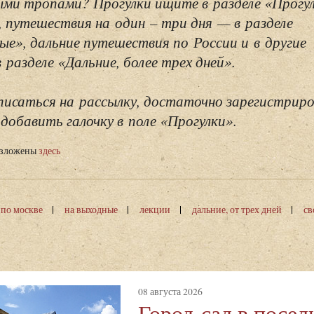
ми тропами? Прогулки ищите в разделе «Прогу
, путешествия на один – три дня — в разделе
ые», дальние путешествия по России и в другие
разделе «Дальние, более трех дней».
исаться на рассылку, достаточно зарегистриро
добавить галочку в поле «Прогулки».
изложены
здесь
 по москве
на выходные
лекции
дальние, от трех дней
св
08 августа 2026
Город-сад в посел