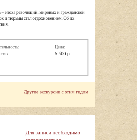
а – эпоха революций, мировых и гражданской
лок и тюрьмы стал отдохновением. Об их
твия.
тельность:
Цена:
асов
6 500 р.
Другие экскурсии с этим гидом
Для записи необходимо
авторизоваться