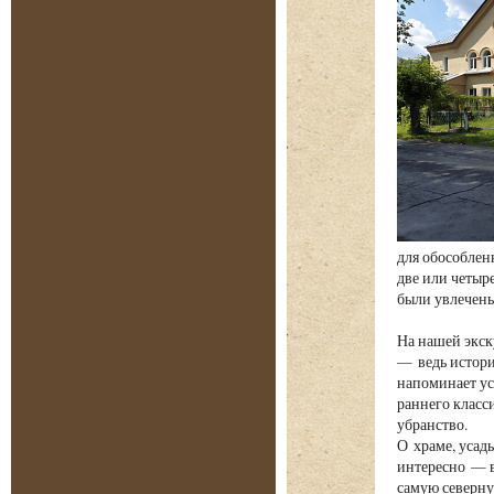
для обособлен
две или четыр
были увлечен
На нашей экск
— ведь истори
напоминает ус
раннего класс
убранство.
О храме, усад
интересно — в
самую северну