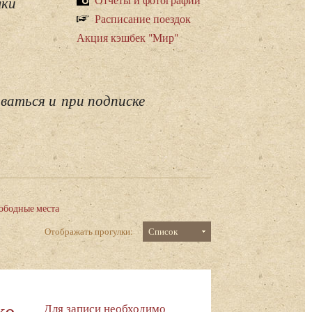
лки
Расписание поездок
Акция кэшбек "Мир"
ваться и при подписке
ободные места
Отображать прогулки:
Список
ке
Для записи необходимо