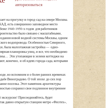
авторизоваться
ает на прогулку в город-сад на севере Москвы.
АД, есть совершенно заповедное место
беже 1940-1950-х годов для работников
роительство было связано с масштабными,
оздания новой водной системы Москвы, одним
ского водопровода. Особенностью Северного,
хи, была малоэтажная застройка — одно-
ярная планировка улиц, и все, что необходимо
зины… Эти утопающие в зелени коттеджи на
ют, конечно, и об идеях города-сада, которыми
оде, но вспомним и о более ранних временах
дьбе Виноградово. О той эпохе до сих пор
аине поселка. Этот памятник архитектуры
олностью сохранил свое подлинное внутреннее
 экскурсии! Присоединяйтесь, будет
 так давно открытую станцию метро «Физтех»,