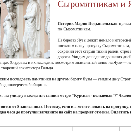
Сыромятникам и 
Историк Мария Подъяпольская
пригла
по Сыромятникам.
На берегах Яузы лежит немало интересн
посвятим нашу прогулку Сыромятникам, 
сохранил этот старый тихий район, отре
дороги. Увидим дошедшие до наших дне
пцах Хлудовых и их наследии, посмотрим знаменитый шлюз на Яузе — ис
творений архитектора Гольца.
лжим исследовать памятники на другом берегу Яузы — увидим дачу Строг
й единоверческой общины.
и: на улице у выхода из станции метро "Курская - кольцевая"/"Чкало
оится от 8 записанных. Поэтому, если вы хотите попасть на прогулку,
а два часа до прогулки загляните на сайт на предмет отмены. Оплатить