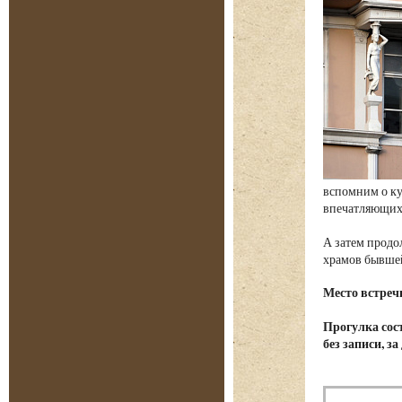
вспомним о ку
впечатляющих 
А затем продо
храмов бывше
Место встреч
Прогулка сост
без записи, з