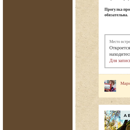
Прогулка про
обязательна.
Место встр
Откроется
находитес
Для запис
Мари