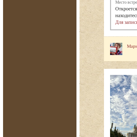
Место встр
Откроется
находитес
Для запис
Мари